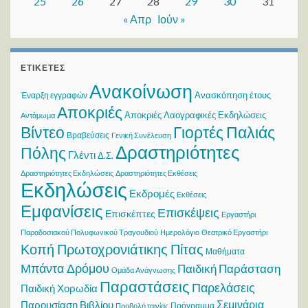
25
26
27
28
29
30
31
« Απρ
Ιούν »
ΕΤΙΚΈΤΕΣ
Ανακοίνωση
Ανασκόπηση έτους
Έναρξη εγγραφών
Αποκριές
Αποκριές Λαογραφικές Εκδηλώσεις
Αντάμωμα
Βίντεο
Γιορτές Παλιάς
Βραβεύσεις
Γενική Συνέλευση
Δραστηριότητες
Πόλης
Γλέντι
Δ.Σ.
Δραστηριότητες Εκδηλώσεις
Δραστηριότητες Εκθέσεις
Εκδηλώσεις
Εκδρομές
Εκθέσεις
Εμφανίσεις
Επισκέψεις
Επισκέπτες
Εργαστήρι
Παραδοσιακού Πολυφωνικού Τραγουδιού
Ημερολόγιο
Θεατρικό Εργαστήρι
Κοπή Πρωτοχρονιάτικης Πίτας
Μαθήματα
Μπάντα Δρόμου
Παιδική Παράσταση
Ομάδα Ανάγνωσης
Παραστάσεις
Παρελάσεις
Παιδική Χορωδία
Σεμινάρια
Παρουσίαση Βιβλίου
Πρόγραμμα
Προβολή ταινίας