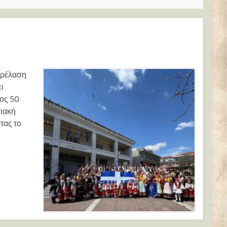
αρέλαση
ι
ος 50
σιακή
τας το