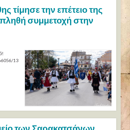
ς τίμησε την επέτειο της
υπληθή συμμετοχή στην
ό!
66056/13
είο των Σαρακατσάνων