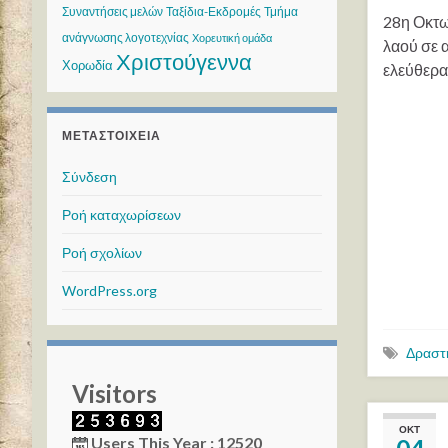
Συναντήσεις μελών
Ταξίδια-Εκδρομές
Τμήμα
28η Οκτω
ανάγνωσης λογοτεχνίας
Χορευτική ομάδα
λαού σε α
Χριστούγεννα
Χορωδία
ελεύθερα
ΜΕΤΑΣΤΟΙΧΕΊΑ
Σύνδεση
Ροή καταχωρίσεων
Ροή σχολίων
WordPress.org
Δραστ
Visitors
ΟΚΤ
Users This Year : 12520