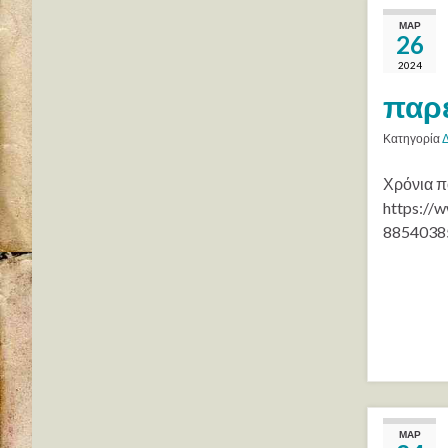
ΜΑΡ
26
2024
παρέ
Κατηγορία
Χρόνια π
https:/
8854038
ΜΑΡ