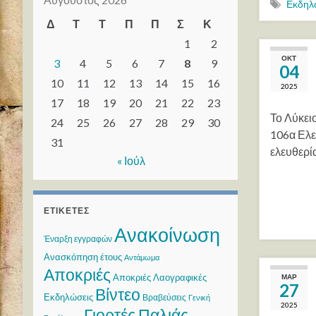
Εκδηλ
Δ
Τ
Τ
Π
Π
Σ
Κ
1
2
ΟΚΤ
3
4
5
6
7
8
9
04
10
11
12
13
14
15
16
2025
17
18
19
20
21
22
23
Το Λύκει
24
25
26
27
28
29
30
106α Ελευ
31
ελευθερί
« Ιούλ
ΕΤΙΚΈΤΕΣ
Ανακοίνωση
Έναρξη εγγραφών
Ανασκόπηση έτους
Αντάμωμα
Αποκριές
Αποκριές Λαογραφικές
ΜΑΡ
27
Βίντεο
Εκδηλώσεις
Βραβεύσεις
Γενική
2025
Γιορτές Παλιάς