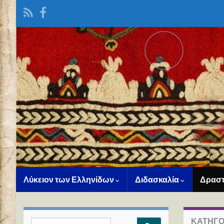
Λύκειον των Ελληνίδων
Διδασκαλία
Δραστ
ΚΑΤΗΓΟ
Search for: