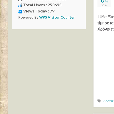
04
Total Users : 253693
2024
Views Today : 79
105α Ελε
Powered By
WPS Visitor Counter
τίμησε τ
Χρόνια πο
Δραστ