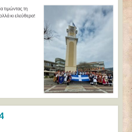
α τιμώντας τη
λλά κι ελεύθερα!
4