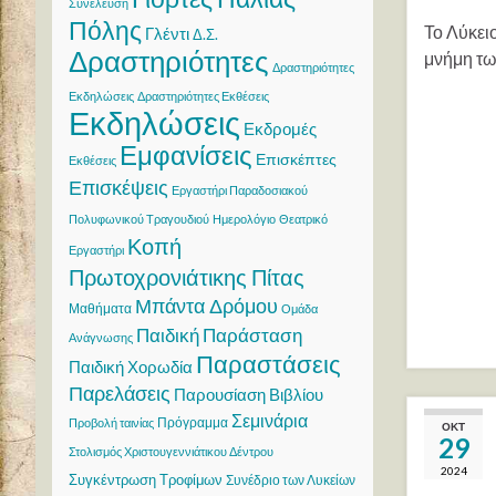
Συνέλευση
Πόλης
Το Λύκει
Γλέντι
Δ.Σ.
Δραστηριότητες
μνήμη τω
Δραστηριότητες
Εκδηλώσεις
Δραστηριότητες Εκθέσεις
Εκδηλώσεις
Εκδρομές
Εμφανίσεις
Επισκέπτες
Εκθέσεις
Επισκέψεις
Εργαστήρι Παραδοσιακού
Πολυφωνικού Τραγουδιού
Ημερολόγιο
Θεατρικό
Κοπή
Εργαστήρι
Πρωτοχρονιάτικης Πίτας
Μπάντα Δρόμου
Μαθήματα
Ομάδα
Παιδική Παράσταση
Ανάγνωσης
Παραστάσεις
Παιδική Χορωδία
Παρελάσεις
Παρουσίαση Βιβλίου
Σεμινάρια
Πρόγραμμα
Προβολή ταινίας
ΟΚΤ
29
Στολισμός Χριστουγεννιάτικου Δέντρου
2024
Συγκέντρωση Τροφίμων
Συνέδριο των Λυκείων