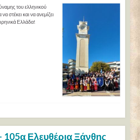
δύναμης του ελληνικού
να στέκει και να ανεμίζει
ειρηνικά Ελλάδα!
 105α Ελευθέρια Ξάνθης