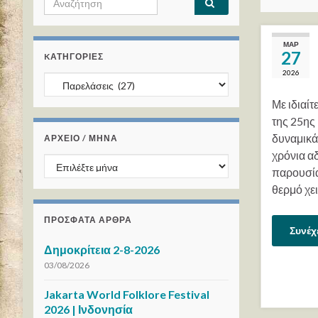
ΜΑΡ
27
KΑΤΗΓΟΡΊΕΣ
2026
Kατηγορίες
Με ιδιαί
της 25ης
δυναμικά
ΑΡΧΕΙΟ / ΜΗΝΑ
χρόνια α
ΑΡΧΕΙΟ / ΜΗΝΑ
παρουσία
θερμό χε
ΠΡΌΣΦΑΤΑ ΆΡΘΡΑ
Συνέχ
Δημοκρίτεια 2-8-2026
03/08/2026
Jakarta World Folklore Festival
2026 | Ινδονησία