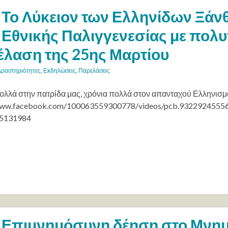
Το Λύκειον των Ελληνίδων Ξάνθη
Εθνικής Παλιγγενεσίας με πολ
λαση της 25ης Μαρτίου
Δραστηριότητες
,
Εκδηλώσεις
,
Παρελάσεις
ολλά στην πατρίδα μας, χρόνια πολλά στον απανταχού Ελληνισμ
/www.facebook.com/100063559300778/videos/pcb.9322924555
5131984
Επιμνημόσυνη δέηση στο Μνημ