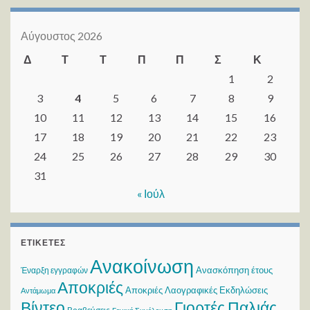
Αύγουστος 2026
Δ
Τ
Τ
Π
Π
Σ
Κ
1
2
3
4
5
6
7
8
9
10
11
12
13
14
15
16
17
18
19
20
21
22
23
24
25
26
27
28
29
30
31
« Ιούλ
ΕΤΙΚΈΤΕΣ
Ανακοίνωση
Ανασκόπηση έτους
Έναρξη εγγραφών
Αποκριές
Αποκριές Λαογραφικές Εκδηλώσεις
Αντάμωμα
Βίντεο
Γιορτές Παλιάς