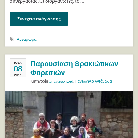
συνεργασίας. Οι διοργανωτές, το …
Συνέχεια ανάγνωσης
Αντάμωμα
Παρουσίαση Θρακιώτικων
ΙΟΎΛ
08
Φορεσιών
2016
Κατηγορία
Uncategorized
,
Πανελλήνιο Αντάμωμα