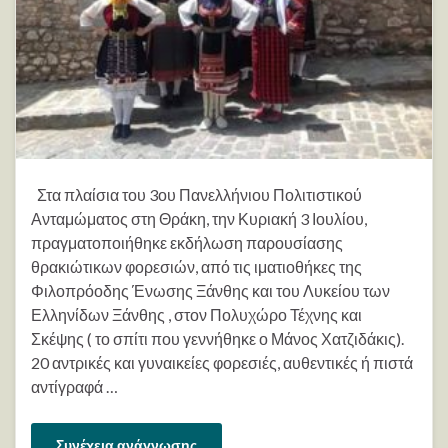
Στα πλαίσια του 3ου Πανελλήνιου Πολιτιστικού
Ανταμώματος στη Θράκη, την Κυριακή 3 Ιουλίου,
πραγματοποιήθηκε εκδήλωση παρουσίασης
θρακιώτικων φορεσιών, από τις ιματιοθήκες της
Φιλοπρόοδης Ένωσης Ξάνθης και του Λυκείου των
Ελληνίδων Ξάνθης , στον Πολυχώρο Τέχνης και
Σκέψης ( το σπίτι που γεννήθηκε ο Μάνος Χατζιδάκις).
20 αντρικές και γυναικείες φορεσιές, αυθεντικές ή πιστά
αντίγραφά …
Συνέχεια ανάγνωσης