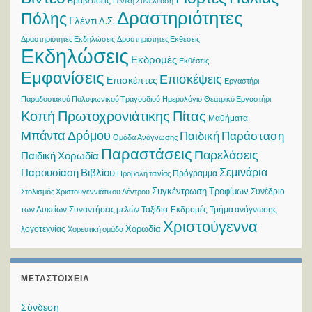
Βραβεύσεις
Γενική Συνέλευση
Δραστηριότητες
Πόλης
Γλέντι
Δ.Σ.
Δραστηριότητες Εκδηλώσεις
Δραστηριότητες Εκθέσεις
Εκδηλώσεις
Εκδρομές
Εκθέσεις
Εμφανίσεις
Επισκέψεις
Επισκέπτες
Εργαστήρι
Παραδοσιακού Πολυφωνικού Τραγουδιού
Ημερολόγιο
Θεατρικό Εργαστήρι
Κοπή Πρωτοχρονιάτικης Πίτας
Μαθήματα
Μπάντα Δρόμου
Παιδική Παράσταση
Ομάδα Ανάγνωσης
Παραστάσεις
Παρελάσεις
Παιδική Χορωδία
Σεμινάρια
Παρουσίαση Βιβλίου
Πρόγραμμα
Προβολή ταινίας
Συγκέντρωση Τροφίμων
Συνέδριο
Στολισμός Χριστουγεννιάτικου Δέντρου
των Λυκείων
Συναντήσεις μελών
Ταξίδια-Εκδρομές
Τμήμα ανάγνωσης
Χριστούγεννα
Χορωδία
λογοτεχνίας
Χορευτική ομάδα
ΜΕΤΑΣΤΟΙΧΕΊΑ
Σύνδεση