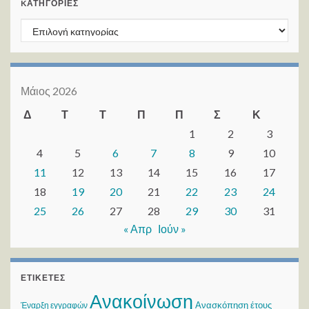
KΑΤΗΓΟΡΊΕΣ
Kατηγορίες
Μάιος 2026
Δ
Τ
Τ
Π
Π
Σ
Κ
1
2
3
4
5
6
7
8
9
10
11
12
13
14
15
16
17
18
19
20
21
22
23
24
25
26
27
28
29
30
31
« Απρ
Ιούν »
ΕΤΙΚΈΤΕΣ
Ανακοίνωση
Ανασκόπηση έτους
Έναρξη εγγραφών