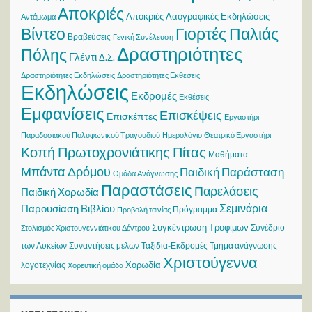
Αποκριές
Αποκριές Λαογραφικές Εκδηλώσεις
Αντάμωμα
Βίντεο
Γιορτές Παλιάς
Βραβεύσεις
Γενική Συνέλευση
Δραστηριότητες
Πόλης
Γλέντι
Δ.Σ.
Δραστηριότητες Εκδηλώσεις
Δραστηριότητες Εκθέσεις
Εκδηλώσεις
Εκδρομές
Εκθέσεις
Εμφανίσεις
Επισκέψεις
Επισκέπτες
Εργαστήρι
Παραδοσιακού Πολυφωνικού Τραγουδιού
Ημερολόγιο
Θεατρικό Εργαστήρι
Κοπή Πρωτοχρονιάτικης Πίτας
Μαθήματα
Μπάντα Δρόμου
Παιδική Παράσταση
Ομάδα Ανάγνωσης
Παραστάσεις
Παρελάσεις
Παιδική Χορωδία
Σεμινάρια
Παρουσίαση Βιβλίου
Πρόγραμμα
Προβολή ταινίας
Συγκέντρωση Τροφίμων
Συνέδριο
Στολισμός Χριστουγεννιάτικου Δέντρου
των Λυκείων
Συναντήσεις μελών
Ταξίδια-Εκδρομές
Τμήμα ανάγνωσης
Χριστούγεννα
Χορωδία
λογοτεχνίας
Χορευτική ομάδα