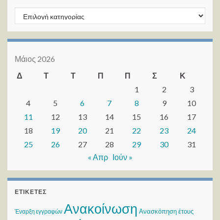
Kατηγορίες
Μάιος 2026
Δ
Τ
Τ
Π
Π
Σ
Κ
1
2
3
4
5
6
7
8
9
10
11
12
13
14
15
16
17
18
19
20
21
22
23
24
25
26
27
28
29
30
31
« Απρ
Ιούν »
ΕΤΙΚΈΤΕΣ
Ανακοίνωση
Ανασκόπηση έτους
Έναρξη εγγραφών