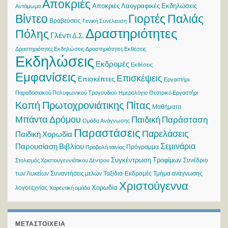
Αποκριές
Αποκριές Λαογραφικές Εκδηλώσεις
Αντάμωμα
Βίντεο
Γιορτές Παλιάς
Βραβεύσεις
Γενική Συνέλευση
Δραστηριότητες
Πόλης
Γλέντι
Δ.Σ.
Δραστηριότητες Εκδηλώσεις
Δραστηριότητες Εκθέσεις
Εκδηλώσεις
Εκδρομές
Εκθέσεις
Εμφανίσεις
Επισκέψεις
Επισκέπτες
Εργαστήρι
Παραδοσιακού Πολυφωνικού Τραγουδιού
Ημερολόγιο
Θεατρικό Εργαστήρι
Κοπή Πρωτοχρονιάτικης Πίτας
Μαθήματα
Μπάντα Δρόμου
Παιδική Παράσταση
Ομάδα Ανάγνωσης
Παραστάσεις
Παρελάσεις
Παιδική Χορωδία
Σεμινάρια
Παρουσίαση Βιβλίου
Πρόγραμμα
Προβολή ταινίας
Συγκέντρωση Τροφίμων
Συνέδριο
Στολισμός Χριστουγεννιάτικου Δέντρου
των Λυκείων
Συναντήσεις μελών
Ταξίδια-Εκδρομές
Τμήμα ανάγνωσης
Χριστούγεννα
Χορωδία
λογοτεχνίας
Χορευτική ομάδα
ΜΕΤΑΣΤΟΙΧΕΊΑ