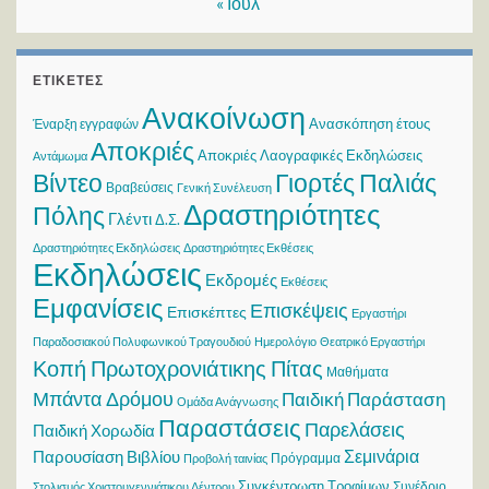
« Ιούλ
ΕΤΙΚΈΤΕΣ
Ανακοίνωση
Ανασκόπηση έτους
Έναρξη εγγραφών
Αποκριές
Αποκριές Λαογραφικές Εκδηλώσεις
Αντάμωμα
Βίντεο
Γιορτές Παλιάς
Βραβεύσεις
Γενική Συνέλευση
Δραστηριότητες
Πόλης
Γλέντι
Δ.Σ.
Δραστηριότητες Εκδηλώσεις
Δραστηριότητες Εκθέσεις
Εκδηλώσεις
Εκδρομές
Εκθέσεις
Εμφανίσεις
Επισκέψεις
Επισκέπτες
Εργαστήρι
Παραδοσιακού Πολυφωνικού Τραγουδιού
Ημερολόγιο
Θεατρικό Εργαστήρι
Κοπή Πρωτοχρονιάτικης Πίτας
Μαθήματα
Μπάντα Δρόμου
Παιδική Παράσταση
Ομάδα Ανάγνωσης
Παραστάσεις
Παρελάσεις
Παιδική Χορωδία
Σεμινάρια
Παρουσίαση Βιβλίου
Πρόγραμμα
Προβολή ταινίας
Συγκέντρωση Τροφίμων
Συνέδριο
Στολισμός Χριστουγεννιάτικου Δέντρου