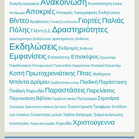
Ανακοίνωση
Ανασκόπηση έτους
Έναρξη εγγραφών
Αποκριές
Αποκριές Λαογραφικές Εκδηλώσεις
Αντάμωμα
Βίντεο
Γιορτές Παλιάς
Βραβεύσεις
Γενική Συνέλευση
Δραστηριότητες
Πόλης
Γλέντι
Δ.Σ.
Δραστηριότητες Εκδηλώσεις
Δραστηριότητες Εκθέσεις
Εκδηλώσεις
Εκδρομές
Εκθέσεις
Εμφανίσεις
Επισκέψεις
Επισκέπτες
Εργαστήρι
Παραδοσιακού Πολυφωνικού Τραγουδιού
Ημερολόγιο
Θεατρικό Εργαστήρι
Κοπή Πρωτοχρονιάτικης Πίτας
Μαθήματα
Μπάντα Δρόμου
Παιδική Παράσταση
Ομάδα Ανάγνωσης
Παραστάσεις
Παρελάσεις
Παιδική Χορωδία
Σεμινάρια
Παρουσίαση Βιβλίου
Πρόγραμμα
Προβολή ταινίας
Συγκέντρωση Τροφίμων
Συνέδριο
Στολισμός Χριστουγεννιάτικου Δέντρου
των Λυκείων
Συναντήσεις μελών
Ταξίδια-Εκδρομές
Τμήμα ανάγνωσης
Χριστούγεννα
Χορωδία
λογοτεχνίας
Χορευτική ομάδα