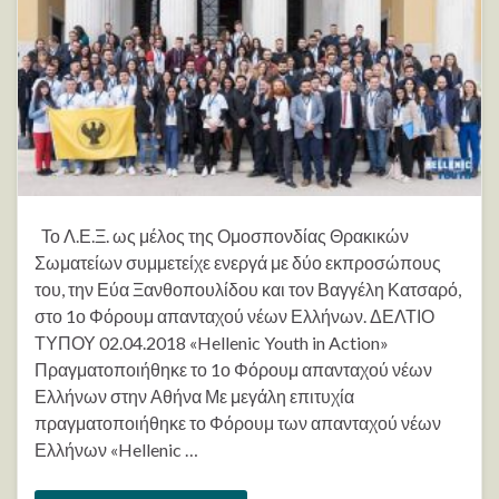
Το Λ.Ε.Ξ. ως μέλος της Ομοσπονδίας Θρακικών
Σωματείων συμμετείχε ενεργά με δύο εκπροσώπους
του, την Εύα Ξανθοπουλίδου και τον Βαγγέλη Κατσαρό,
στο 1ο Φόρουμ απανταχού νέων Ελλήνων. ΔΕΛΤΙΟ
ΤΥΠΟΥ 02.04.2018 «Hellenic Youth in Action»
Πραγματοποιήθηκε το 1ο Φόρουμ απανταχού νέων
Ελλήνων στην Αθήνα Με μεγάλη επιτυχία
πραγματοποιήθηκε το Φόρουμ των απανταχού νέων
Ελλήνων «Hellenic …