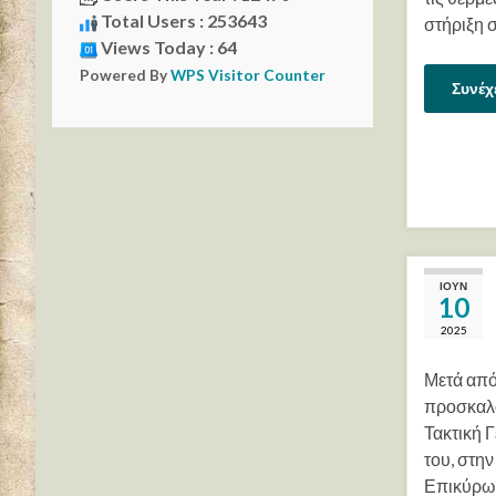
Total Users : 253643
στήριξη 
Views Today : 64
Powered By
WPS Visitor Counter
Συνέχ
ΙΟΎΝ
10
2025
Μετά από
προσκαλο
Τακτική 
του, στην
Επικύρωσ