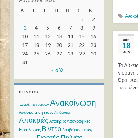
Δ
Τ
Τ
Π
Π
Σ
Κ
Ανακο
1
2
3
4
5
6
7
8
9
10
11
12
13
14
15
16
ΔΕΚ
18
17
18
19
20
21
22
23
2025
24
25
26
27
28
29
30
31
Το Λύκει
« Ιούλ
γιορτινή
Ώρα: 20:
περιμένο
ΕΤΙΚΈΤΕΣ
Ανακοίνωση
Έναρξη εγγραφών
Ανασκόπηση έτους
Αντάμωμα
Αποκριές
Αποκριές Λαογραφικές
Βίντεο
Εκδηλώσεις
Βραβεύσεις
Γενική
Γιορτές Παλιάς