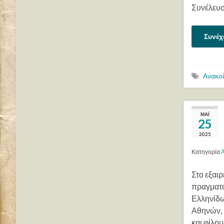
Συνέλευσ
Συνέχ
Ανακο
ΜΆΙ
25
2025
Κατηγορία
Στο εξαι
πραγματο
Ελληνίδω
Αθηνών, 
και φίλο