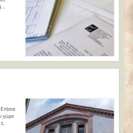
ή …
 Ετήσια
ον χώρο
1.