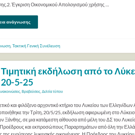
ης.2. Έγκριση Οικονομικού Απολογισμού χρήσης …
εια ανάγνωσης
ίνωση
,
Τακτική Γενική Συνέλευση
Τιμητική εκδήλωση από το Λύκ
20-5-25
Ανακοινώσεις
,
Βραβεύσεις
,
Δελτία τύπου
ρετικό και φιλόξενο αρχοντικό κτήριο του Λυκείου των Ελληνίδω
ποιήθηκε την Τρίτη, 20/5/25, εκδήλωση αφιερωμένη στο Λύκειο
ν Ξάνθης, σε μια κατάμεστη αίθουσα από μέλη του ΔΣ του Λυκεί
Προέδρους και εκπροσώπους Παραρτημάτων από όλη την Ελλά
υς της ευρύτερης λυκειακής οικογένειας. Η Πρόεδρος του Λυκείου