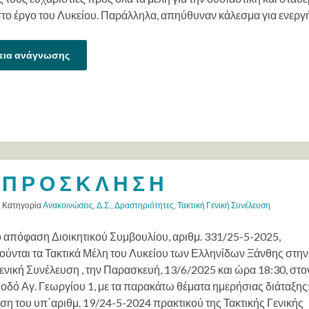
στο έργο του Λυκείου. Παράλληλα, απηύθυναν κάλεσμα για ενεργ
εια ανάγνωσης
Π Ρ Ο Σ Κ Λ Η Σ Η
Κατηγορία
Ανακοινώσεις
,
Δ.Σ.
,
Δραστηριότητες
,
Τακτική Γενική Συνέλευση
 απόφαση Διοικητικού Συμβουλίου, αριθμ. 331/25-5-2025,
ύνται τα Τακτικά Μέλη του Λυκείου των Ελληνίδων Ξάνθης στην
Γενική Συνέλευση , την Παρασκευή, 13/6/2025 και ώρα 18:30, στ
 οδό Αγ. Γεωργίου 1, με τα παρακάτω θέματα ημερήσιας διάταξης:
η του υπ΄αριθμ. 19/24-5-2024 πρακτικού της Τακτικής Γενικής