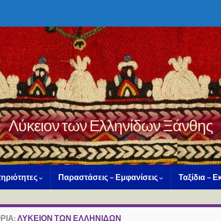
Λύκειον των Ελληνίδων Ξάνθης
ηριότητες
Παραστάσεις – Εμφανίσεις
Ταξίδια – 
ΡΊΑ:
ΛΎΚΕΙΟΝ ΤΩΝ ΕΛΛΗΝΊΔΩΝ