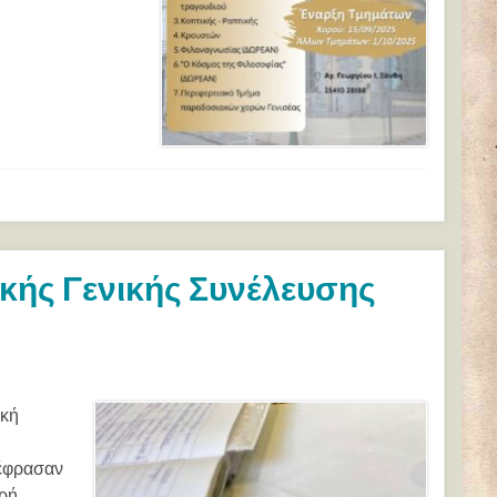
κής Γενικής Συνέλευσης
ική
ξέφρασαν
ερή