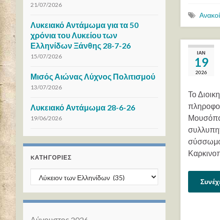
21/07/2026
Ανακο
Λυκειακό Αντάμωμα για τα 50
χρόνια του Λυκείου των
Ελληνίδων Ξάνθης 28-7-26
ΙΑΝ
15/07/2026
19
2026
Μισός Αιώνας Λύχνος Πολιτισμού
13/07/2026
Το Διοικ
πληροφορ
Λυκειακό Αντάμωμα 28-6-26
Μουσόπου
19/06/2026
συλλυπητ
σύσσωμο 
Καρκινο
KΑΤΗΓΟΡΊΕΣ
Kατηγορίες
Συνέχ
Αύγουστος 2026