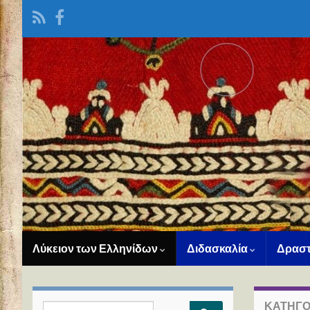
Λύκειον των Ελληνίδων
Διδασκαλία
Δραστ
ΚΑΤΗΓΟ
Search for: