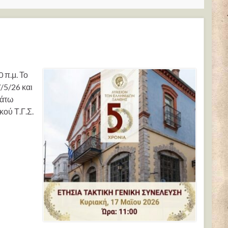
 π.μ. Το
/5/26 και
κάτω
κού Τ.Γ.Σ.