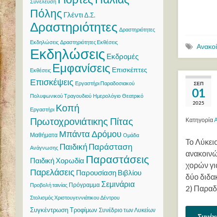
Συνέλευση
Πόλης
Γλέντι
Δ.Σ.
Δραστηριότητες
Δραστηριότητες
Εκδηλώσεις
Δραστηριότητες Εκθέσεις
Ανακο
Εκδηλώσεις
Εκδρομές
Εμφανίσεις
Επισκέπτες
Εκθέσεις
Επισκέψεις
Εργαστήρι Παραδοσιακού
ΣΕΠ
01
Πολυφωνικού Τραγουδιού
Ημερολόγιο
Θεατρικό
2025
Κοπή
Εργαστήρι
Πρωτοχρονιάτικης Πίτας
Κατηγορία
Μπάντα Δρόμου
Μαθήματα
Ομάδα
Το Λύκει
Παιδική Παράσταση
Ανάγνωσης
ανακοινώ
Παραστάσεις
Παιδική Χορωδία
χορών γι
Παρελάσεις
Παρουσίαση Βιβλίου
δύο διδα
Σεμινάρια
Πρόγραμμα
Προβολή ταινίας
2) Παραδ
Στολισμός Χριστουγεννιάτικου Δέντρου
Συγκέντρωση Τροφίμων
Συνέδριο των Λυκείων
Συνέχ