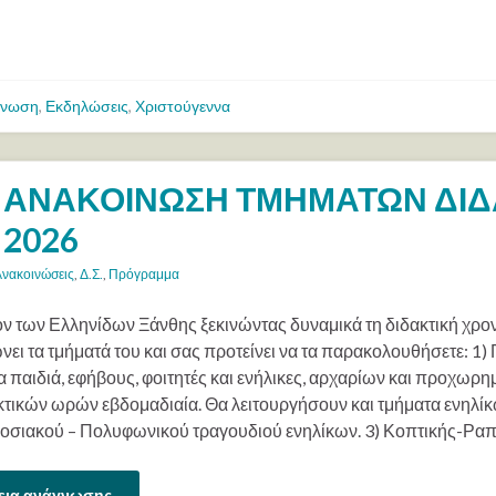
ίνωση
,
Εκδηλώσεις
,
Χριστούγεννα
ΑΝΑΚΟΙΝΩΣΗ ΤΜΗΜΑΤΩΝ ΔΙΔΑ
2026
Ανακοινώσεις
,
Δ.Σ.
,
Πρόγραμμα
ον των Ελληνίδων Ξάνθης ξεκινώντας δυναμικά τη διδακτική χρο
νει τα τμήματά του και σας προτείνει να τα παρακολουθήσετε: 1
α παιδιά, εφήβους, φοιτητές και ενήλικες, αρχαρίων και προχωρη
κτικών ωρών εβδομαδιαία. Θα λειτουργήσουν και τμήματα ενηλί
οσιακού – Πολυφωνικού τραγουδιού ενηλίκων. 3) Κοπτικής-Ραπτ
εια ανάγνωσης