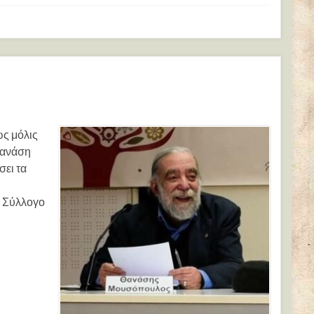
ως μόλις
Θανάση
σει τα
ο Σύλλογο