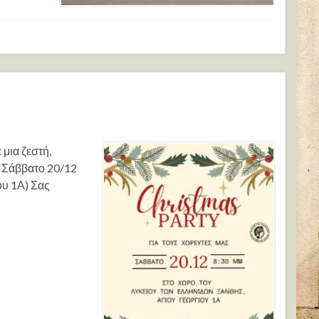
μια ζεστή,
! Σάββατο 20/12
ου 1Α) Σας