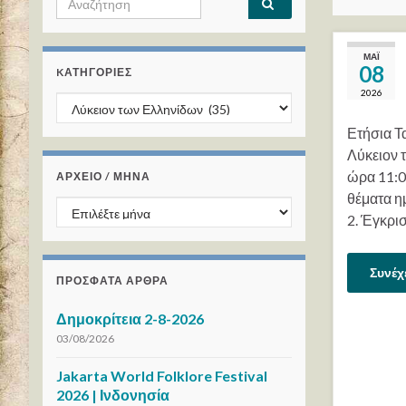
ΜΆΙ
08
KΑΤΗΓΟΡΊΕΣ
2026
Kατηγορίες
Ετήσια Τ
Λύκειον 
ώρα 11:0
ΑΡΧΕΙΟ / ΜΗΝΑ
θέματα η
ΑΡΧΕΙΟ / ΜΗΝΑ
2. Έγκρι
Συνέχ
ΠΡΌΣΦΑΤΑ ΆΡΘΡΑ
Δημοκρίτεια 2-8-2026
03/08/2026
Jakarta World Folklore Festival
2026 | Ινδονησία