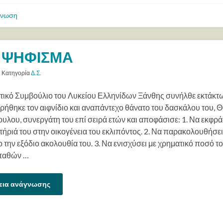
ίνωση
ΨΗΦΙΣΜΑ
Κατηγορία
Δ.Σ.
ητικό Συμβούλιο του Λυκείου Ελληνίδων Ξάνθης συνήλθε εκτάκτ
ήθηκε τον αιφνίδιο και αναπάντεχο θάνατο του δασκάλου του, 
λου, συνεργάτη του επί σειρά ετών και αποφάσισε: 1. Να εκφρά
ήριά του στην οικογένεια του εκλιπόντος. 2. Να παρακολουθήσει
την εξόδιο ακολουθία του. 3. Να ενισχύσει με χρηματικό ποσό τ
παθών …
εια ανάγνωσης