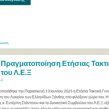
ίνωση
Πραγματοποίηση Ετήσιας Τακτι
του Λ.Ε.Ξ
.Σ.
ποιήθηκε την Παρασκευή 13 Ιουνίου 2025 η Ετήσια Τακτική Γεν
η του Λυκείου των Ελληνίδων Ξάνθης στο φιλόξενο χώρο του. Η
 κ. Ευτέρπη Στάντσιου και το Διοικητικό Συμβούλιο του Λ.Ε.Ξ. ε
ς τους ευχαριστίες προς όλα τα μέλη για την ουσιαστική και σταθ