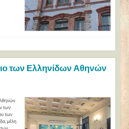
ειο των Ελληνίδων Αθηνών
ν Αθηνών
ν των
ου των
δα, μέλη
 των