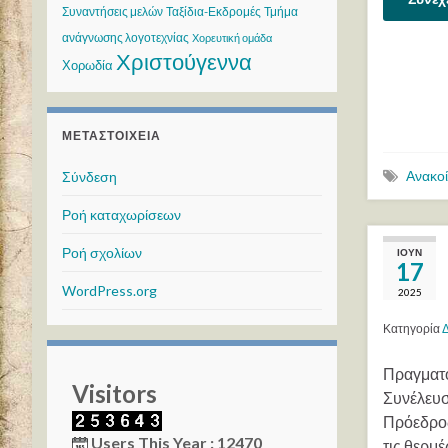
Συναντήσεις μελών
Ταξίδια-Εκδρομές
Τμήμα
ανάγνωσης λογοτεχνίας
Χορευτική ομάδα
Χριστούγεννα
Χορωδία
ΜΕΤΑΣΤΟΙΧΕΊΑ
Ανακο
Σύνδεση
Ροή καταχωρίσεων
Ροή σχολίων
ΙΟΎΝ
17
WordPress.org
2025
Κατηγορία
Δ
Πραγματο
Visitors
Συνέλευσ
Πρόεδρος
Users This Year : 12470
τις θερμέ