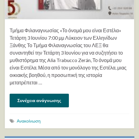
Τμήμα Φιλαναγνωσίας «Το όνομά μου είναι Εστέλα»
Τετάρτη 3 Ιουνίου 7:00 μμ Λύκειον των Ελληνίδων
Ξάνθης Το Τμήμα Φιλαναγνωσίας του ΛΕΞ θα
συναντηθεί την Τετάρτη 3 Ιουνίου για να συζητήσει το
μυθιστόρημα της Alia Trabucco Zerán, Το όνομά μου
είναι Εστέλα. Μέσα από τον μονόλογο της Εστέλα, μιας
οικιακής βοηθού, η προσωπική της ιστορία
μετατρέπεται …
Συνέχεια ανάγνωσης
Ανακοίνωση