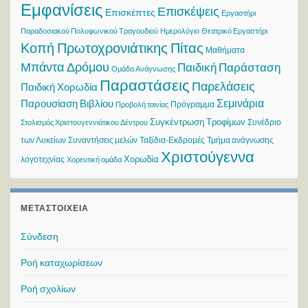
Εμφανίσεις
Επισκέψεις
Επισκέπτες
Εργαστήρι
Παραδοσιακού Πολυφωνικού Τραγουδιού
Ημερολόγιο
Θεατρικό Εργαστήρι
Κοπή Πρωτοχρονιάτικης Πίτας
Μαθήματα
Μπάντα Δρόμου
Παιδική Παράσταση
Ομάδα Ανάγνωσης
Παραστάσεις
Παρελάσεις
Παιδική Χορωδία
Σεμινάρια
Παρουσίαση Βιβλίου
Πρόγραμμα
Προβολή ταινίας
Συγκέντρωση Τροφίμων
Συνέδριο
Στολισμός Χριστουγεννιάτικου Δέντρου
των Λυκείων
Συναντήσεις μελών
Ταξίδια-Εκδρομές
Τμήμα ανάγνωσης
Χριστούγεννα
Χορωδία
λογοτεχνίας
Χορευτική ομάδα
ΜΕΤΑΣΤΟΙΧΕΊΑ
Σύνδεση
Ροή καταχωρίσεων
Ροή σχολίων