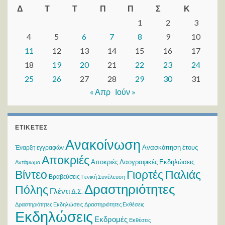
Δ
Τ
Τ
Π
Π
Σ
Κ
1
2
3
4
5
6
7
8
9
10
11
12
13
14
15
16
17
18
19
20
21
22
23
24
25
26
27
28
29
30
31
« Απρ
Ιούν »
ΕΤΙΚΈΤΕΣ
Ανακοίνωση
Ανασκόπηση έτους
Έναρξη εγγραφών
Αποκριές
Αποκριές Λαογραφικές Εκδηλώσεις
Αντάμωμα
Βίντεο
Γιορτές Παλιάς
Βραβεύσεις
Γενική Συνέλευση
Δραστηριότητες
Πόλης
Γλέντι
Δ.Σ.
Δραστηριότητες Εκδηλώσεις
Δραστηριότητες Εκθέσεις
Εκδηλώσεις
Εκδρομές
Εκθέσεις