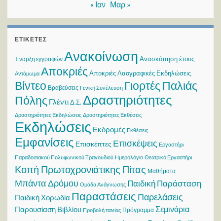
« Ιαν
Μαρ »
ΕΤΙΚΈΤΕΣ
Ανακοίνωση
Ανασκόπηση έτους
Έναρξη εγγραφών
Αποκριές
Αποκριές Λαογραφικές Εκδηλώσεις
Αντάμωμα
Βίντεο
Γιορτές Παλιάς
Βραβεύσεις
Γενική Συνέλευση
Δραστηριότητες
Πόλης
Γλέντι
Δ.Σ.
Δραστηριότητες Εκδηλώσεις
Δραστηριότητες Εκθέσεις
Εκδηλώσεις
Εκδρομές
Εκθέσεις
Εμφανίσεις
Επισκέψεις
Επισκέπτες
Εργαστήρι
Παραδοσιακού Πολυφωνικού Τραγουδιού
Ημερολόγιο
Θεατρικό Εργαστήρι
Κοπή Πρωτοχρονιάτικης Πίτας
Μαθήματα
Μπάντα Δρόμου
Παιδική Παράσταση
Ομάδα Ανάγνωσης
Παραστάσεις
Παρελάσεις
Παιδική Χορωδία
Σεμινάρια
Παρουσίαση Βιβλίου
Πρόγραμμα
Προβολή ταινίας