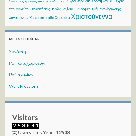
Συγκέντρωση Τροφίμων
Συνέδριο
Στολισμός Χριστουγεννιάτικου Δέντρου
των Λυκείων
Συναντήσεις μελών
Ταξίδια-Εκδρομές
Τμήμα ανάγνωσης
Χριστούγεννα
Χορωδία
λογοτεχνίας
Χορευτική ομάδα
ΜΕΤΑΣΤΟΙΧΕΊΑ
Σύνδεση
Ροή καταχωρίσεων
Ροή σχολίων
WordPress.org
Visitors
Users This Year : 12508