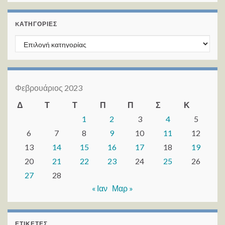
KΑΤΗΓΟΡΊΕΣ
Kατηγορίες
Φεβρουάριος 2023
Δ
Τ
Τ
Π
Π
Σ
Κ
1
2
3
4
5
6
7
8
9
10
11
12
13
14
15
16
17
18
19
20
21
22
23
24
25
26
27
28
« Ιαν
Μαρ »
ΕΤΙΚΈΤΕΣ