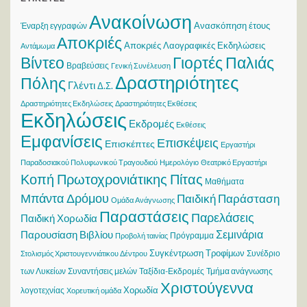
Ανακοίνωση
Ανασκόπηση έτους
Έναρξη εγγραφών
Αποκριές
Αποκριές Λαογραφικές Εκδηλώσεις
Αντάμωμα
Βίντεο
Γιορτές Παλιάς
Βραβεύσεις
Γενική Συνέλευση
Δραστηριότητες
Πόλης
Γλέντι
Δ.Σ.
Δραστηριότητες Εκδηλώσεις
Δραστηριότητες Εκθέσεις
Εκδηλώσεις
Εκδρομές
Εκθέσεις
Εμφανίσεις
Επισκέψεις
Επισκέπτες
Εργαστήρι
Παραδοσιακού Πολυφωνικού Τραγουδιού
Ημερολόγιο
Θεατρικό Εργαστήρι
Κοπή Πρωτοχρονιάτικης Πίτας
Μαθήματα
Μπάντα Δρόμου
Παιδική Παράσταση
Ομάδα Ανάγνωσης
Παραστάσεις
Παρελάσεις
Παιδική Χορωδία
Σεμινάρια
Παρουσίαση Βιβλίου
Πρόγραμμα
Προβολή ταινίας
Συγκέντρωση Τροφίμων
Συνέδριο
Στολισμός Χριστουγεννιάτικου Δέντρου
των Λυκείων
Συναντήσεις μελών
Ταξίδια-Εκδρομές
Τμήμα ανάγνωσης
Χριστούγεννα
Χορωδία
λογοτεχνίας
Χορευτική ομάδα