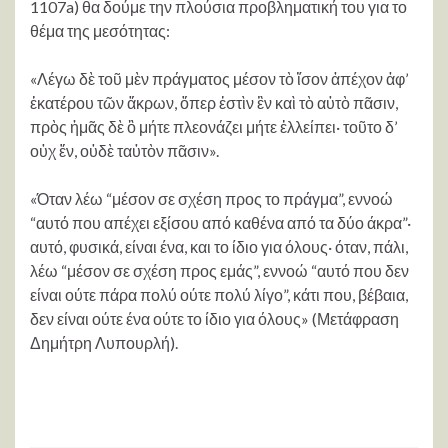
1107a) θα δούμε την πλούσια προβληματική του για το
θέμα της μεσότητας:
«Λέγω δὲ τοῦ μὲν πράγματος μέσον τὸ ἴσον ἀπέχον ἀφ’
ἑκατέρου τῶν ἄκρων, ὅπερ ἐστὶν ἓν καὶ τὸ αὐτὸ πᾶσιν,
πρὸς ἡμᾶς δὲ ὃ μήτε πλεονάζει μήτε ἐλλείπει· τοῦτο δ’
οὐχ ἕν, οὐδὲ ταὐτὸν πᾶσιν».
«Όταν λέω “μέσον σε σχέση προς το πράγμα”, εννοώ
“αυτό που απέχει εξίσου από καθένα από τα δύο άκρα”·
αυτό, φυσικά, είναι ένα, και το ίδιο για όλους· όταν, πάλι,
λέω “μέσον σε σχέση προς εμάς”, εννοώ “αυτό που δεν
είναι ούτε πάρα πολύ ούτε πολύ λίγο”, κάτι που, βέβαια,
δεν είναι ούτε ένα ούτε το ίδιο για όλους» (Μετάφραση
Δημήτρη Λυπουρλή).