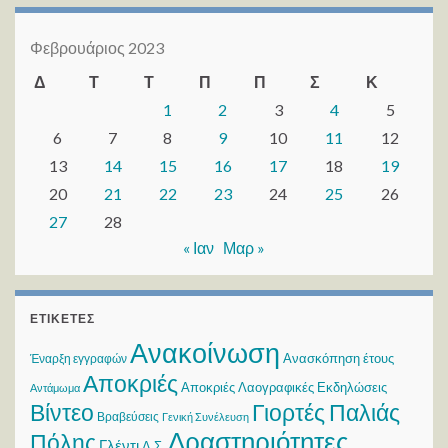
Φεβρουάριος 2023
Δ
Τ
Τ
Π
Π
Σ
Κ
1
2
3
4
5
6
7
8
9
10
11
12
13
14
15
16
17
18
19
20
21
22
23
24
25
26
27
28
« Ιαν
Μαρ »
ΕΤΙΚΈΤΕΣ
Ανακοίνωση
Ανασκόπηση έτους
Έναρξη εγγραφών
Αποκριές
Αποκριές Λαογραφικές Εκδηλώσεις
Αντάμωμα
Βίντεο
Γιορτές Παλιάς
Βραβεύσεις
Γενική Συνέλευση
Δραστηριότητες
Πόλης
Γλέντι
Δ.Σ.