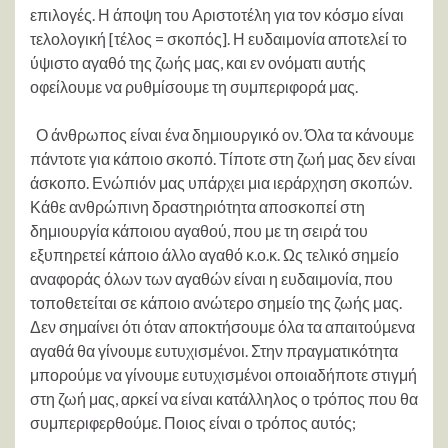
επιλογές. Η άποψη του Αριστοτέλη για τον κόσμο είναι
τελολογική [τέλος = σκοπός]. Η ευδαιμονία αποτελεί το
ύψιστο αγαθό της ζωής μας, και εν ονόματι αυτής
οφείλουμε να ρυθμίσουμε τη συμπεριφορά μας.
Ο άνθρωπος είναι ένα δημιουργικό ον. Όλα τα κάνουμε
πάντοτε για κάποιο σκοπό. Τίποτε στη ζωή μας δεν είναι
άσκοπο. Ενώπιόν μας υπάρχει μια ιεράρχηση σκοπών.
Κάθε ανθρώπινη δραστηριότητα αποσκοπεί στη
δημιουργία κάποιου αγαθού, που με τη σειρά του
εξυπηρετεί κάποιο άλλο αγαθό κ.ο.κ. Ως τελικό σημείο
αναφοράς όλων των αγαθών είναι η ευδαιμονία, που
τοποθετείται σε κάποιο ανώτερο σημείο της ζωής μας.
Δεν σημαίνει ότι όταν αποκτήσουμε όλα τα απαιτούμενα
αγαθά θα γίνουμε ευτυχισμένοι. Στην πραγματικότητα
μπορούμε να γίνουμε ευτυχισμένοι οποιαδήποτε στιγμή
στη ζωή μας, αρκεί να είναι κατάλληλος ο τρόπος που θα
συμπεριφερθούμε. Ποιος είναι ο τρόπος αυτός;