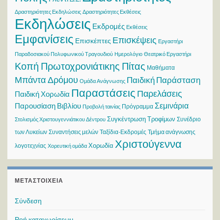
Δραστηριότητες Εκδηλώσεις
Δραστηριότητες Εκθέσεις
Εκδηλώσεις
Εκδρομές
Εκθέσεις
Εμφανίσεις
Επισκέψεις
Επισκέπτες
Εργαστήρι
Παραδοσιακού Πολυφωνικού Τραγουδιού
Ημερολόγιο
Θεατρικό Εργαστήρι
Κοπή Πρωτοχρονιάτικης Πίτας
Μαθήματα
Μπάντα Δρόμου
Παιδική Παράσταση
Ομάδα Ανάγνωσης
Παραστάσεις
Παρελάσεις
Παιδική Χορωδία
Σεμινάρια
Παρουσίαση Βιβλίου
Πρόγραμμα
Προβολή ταινίας
Συγκέντρωση Τροφίμων
Συνέδριο
Στολισμός Χριστουγεννιάτικου Δέντρου
των Λυκείων
Συναντήσεις μελών
Ταξίδια-Εκδρομές
Τμήμα ανάγνωσης
Χριστούγεννα
Χορωδία
λογοτεχνίας
Χορευτική ομάδα
ΜΕΤΑΣΤΟΙΧΕΊΑ
Σύνδεση
Ροή καταχωρίσεων