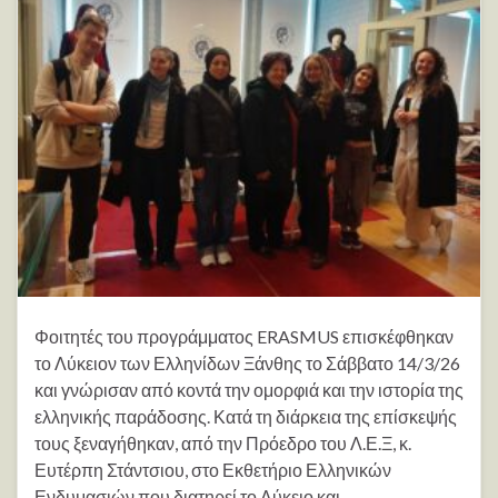
Φοιτητές του προγράμματος ERASMUS επισκέφθηκαν
το Λύκειον των Ελληνίδων Ξάνθης το Σάββατο 14/3/26
και γνώρισαν από κοντά την ομορφιά και την ιστορία της
ελληνικής παράδοσης. Κατά τη διάρκεια της επίσκεψής
τους ξεναγήθηκαν, από την Πρόεδρο του Λ.Ε.Ξ, κ.
Ευτέρπη Στάντσιου, στο Εκθετήριο Ελληνικών
Ενδυμασιών που διατηρεί το Λύκειο και