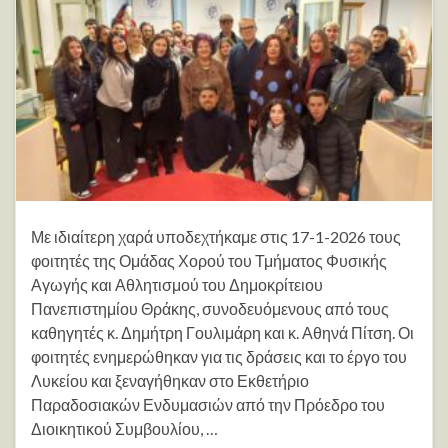
Με ιδιαίτερη χαρά υποδεχτήκαμε στις 17-1-2026 τους
φοιτητές της Ομάδας Χορού του Τμήματος Φυσικής
Αγωγής και Αθλητισμού του Δημοκρίτειου
Πανεπιστημίου Θράκης, συνοδευόμενους από τους
καθηγητές κ. Δημήτρη Γουλιμάρη και κ. Αθηνά Πίτση. Οι
φοιτητές ενημερώθηκαν για τις δράσεις και το έργο του
Λυκείου και ξεναγήθηκαν στο Εκθετήριο
Παραδοσιακών Ενδυμασιών από την Πρόεδρο του
Διοικητικού Συμβουλίου, …