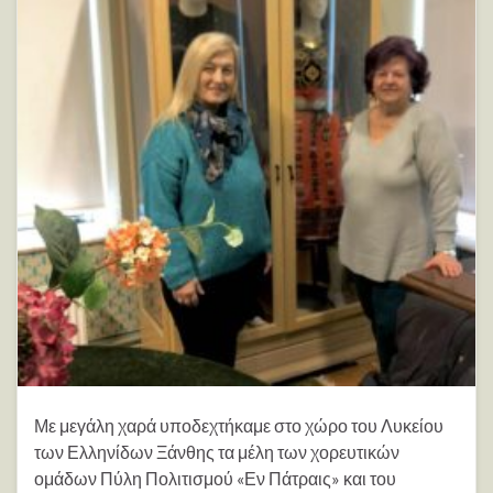
Με μεγάλη χαρά υποδεχτήκαμε στο χώρο του Λυκείου
των Ελληνίδων Ξάνθης τα μέλη των χορευτικών
ομάδων Πύλη Πολιτισμού «Εν Πάτραις» και του