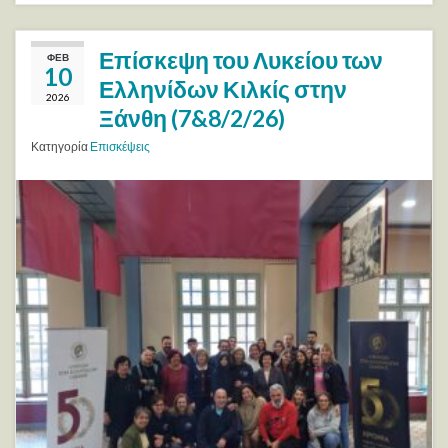
Επίσκεψη του Λυκείου των
ΦΕΒ
10
Ελληνίδων Κιλκίς στην
2026
Ξάνθη (7&8/2/26)
Κατηγορία
Επισκέψεις