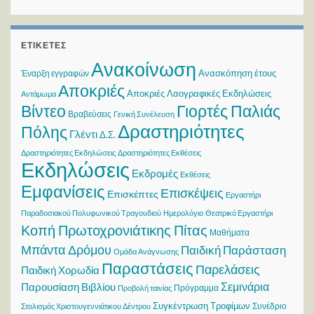
ΕΤΙΚΈΤΕΣ
Ανακοίνωση
Ανασκόπηση έτους
Έναρξη εγγραφών
Αποκριές
Αποκριές Λαογραφικές Εκδηλώσεις
Αντάμωμα
Βίντεο
Γιορτές Παλιάς
Βραβεύσεις
Γενική Συνέλευση
Δραστηριότητες
Πόλης
Γλέντι
Δ.Σ.
Δραστηριότητες Εκδηλώσεις
Δραστηριότητες Εκθέσεις
Εκδηλώσεις
Εκδρομές
Εκθέσεις
Εμφανίσεις
Επισκέψεις
Επισκέπτες
Εργαστήρι
Παραδοσιακού Πολυφωνικού Τραγουδιού
Ημερολόγιο
Θεατρικό Εργαστήρι
Κοπή Πρωτοχρονιάτικης Πίτας
Μαθήματα
Μπάντα Δρόμου
Παιδική Παράσταση
Ομάδα Ανάγνωσης
Παραστάσεις
Παρελάσεις
Παιδική Χορωδία
Σεμινάρια
Παρουσίαση Βιβλίου
Πρόγραμμα
Προβολή ταινίας
Συγκέντρωση Τροφίμων
Συνέδριο
Στολισμός Χριστουγεννιάτικου Δέντρου