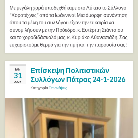
Με μεγάλη χαρά υποδεχθήκαμε στο Λύκειο το Σύλλογο
“Χοροτέχνες” από τα Ιωάννινα! Μια όμορφη συνάντηση
όπου τα μέλη του συλλόγου είχαν την ευκαιρία να
συνομιλήσουν με την Πρόεδρό, κ. Ευτέρπη Στάντσιου
και το χοροδιδάσκαλό μας, κ. Κυριάκο Αθανασιάδη. Σας
ευχαριστούμε θερμά για την τιμή και την παρουσία σας!
Επίσκεψη Πολιτιστικών
ΙΑΝ
31
Συλλόγων Πάτρας 24-1-2026
2026
Κατηγορία
Επισκέψεις