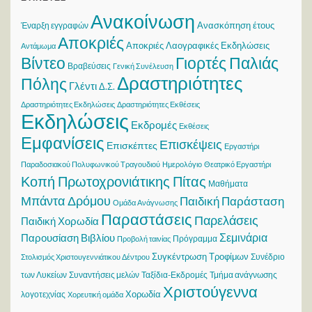
Ανακοίνωση
Ανασκόπηση έτους
Έναρξη εγγραφών
Αποκριές
Αποκριές Λαογραφικές Εκδηλώσεις
Αντάμωμα
Βίντεο
Γιορτές Παλιάς
Βραβεύσεις
Γενική Συνέλευση
Δραστηριότητες
Πόλης
Γλέντι
Δ.Σ.
Δραστηριότητες Εκδηλώσεις
Δραστηριότητες Εκθέσεις
Εκδηλώσεις
Εκδρομές
Εκθέσεις
Εμφανίσεις
Επισκέψεις
Επισκέπτες
Εργαστήρι
Παραδοσιακού Πολυφωνικού Τραγουδιού
Ημερολόγιο
Θεατρικό Εργαστήρι
Κοπή Πρωτοχρονιάτικης Πίτας
Μαθήματα
Μπάντα Δρόμου
Παιδική Παράσταση
Ομάδα Ανάγνωσης
Παραστάσεις
Παρελάσεις
Παιδική Χορωδία
Σεμινάρια
Παρουσίαση Βιβλίου
Πρόγραμμα
Προβολή ταινίας
Συγκέντρωση Τροφίμων
Συνέδριο
Στολισμός Χριστουγεννιάτικου Δέντρου
των Λυκείων
Συναντήσεις μελών
Ταξίδια-Εκδρομές
Τμήμα ανάγνωσης
Χριστούγεννα
Χορωδία
λογοτεχνίας
Χορευτική ομάδα