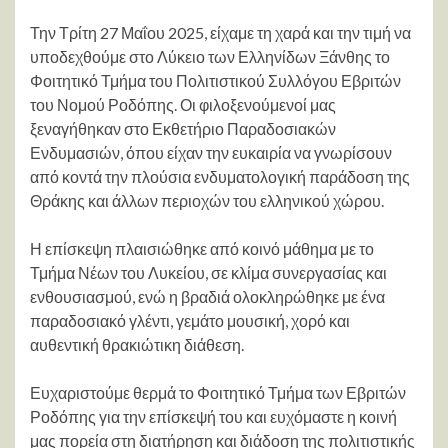
Την Τρίτη 27 Μαΐου 2025, είχαμε τη χαρά και την τιμή να
υποδεχθούμε στο Λύκειο των Ελληνίδων Ξάνθης το
Φοιτητικό Τμήμα του Πολιτιστικού Συλλόγου Εβριτών
του Νομού Ροδόπης. Οι φιλοξενούμενοί μας
ξεναγήθηκαν στο Εκθετήριο Παραδοσιακών
Ενδυμασιών, όπου είχαν την ευκαιρία να γνωρίσουν
από κοντά την πλούσια ενδυματολογική παράδοση της
Θράκης και άλλων περιοχών του ελληνικού χώρου.
Η επίσκεψη πλαισιώθηκε από κοινό μάθημα με το
Τμήμα Νέων του Λυκείου, σε κλίμα συνεργασίας και
ενθουσιασμού, ενώ η βραδιά ολοκληρώθηκε με ένα
παραδοσιακό γλέντι, γεμάτο μουσική, χορό και
αυθεντική θρακιώτικη διάθεση.
Ευχαριστούμε θερμά το Φοιτητικό Τμήμα των Εβριτών
Ροδόπης για την επίσκεψή του και ευχόμαστε η κοινή
μας πορεία στη διατήρηση και διάδοση της πολιτιστικής