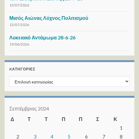
15/07/2026
Μισός Αιώνας Λύχνος Πολιτισμού
13/07/2026
Λυκειακό Αντάμωμα 28-6-26
19/06/2026
KΑΤΗΓΟΡΊΕΣ
Kατηγορίες
Σεπτέμβριος 2024
Δ
Τ
Τ
Π
Π
Σ
Κ
1
2
3
4
5
6
7
8