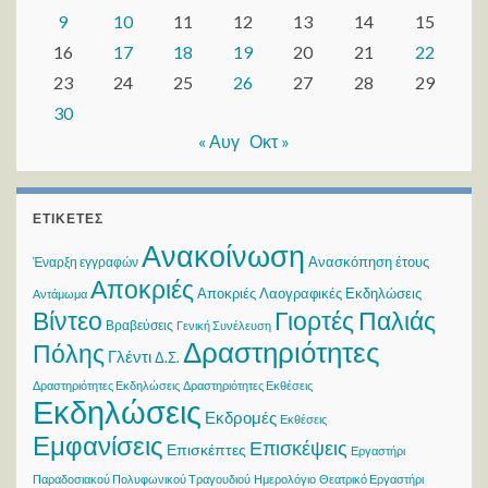
9
10
11
12
13
14
15
16
17
18
19
20
21
22
23
24
25
26
27
28
29
30
« Αυγ
Οκτ »
ΕΤΙΚΈΤΕΣ
Ανακοίνωση
Ανασκόπηση έτους
Έναρξη εγγραφών
Αποκριές
Αποκριές Λαογραφικές Εκδηλώσεις
Αντάμωμα
Βίντεο
Γιορτές Παλιάς
Βραβεύσεις
Γενική Συνέλευση
Δραστηριότητες
Πόλης
Γλέντι
Δ.Σ.
Δραστηριότητες Εκδηλώσεις
Δραστηριότητες Εκθέσεις
Εκδηλώσεις
Εκδρομές
Εκθέσεις
Εμφανίσεις
Επισκέψεις
Επισκέπτες
Εργαστήρι
Παραδοσιακού Πολυφωνικού Τραγουδιού
Ημερολόγιο
Θεατρικό Εργαστήρι