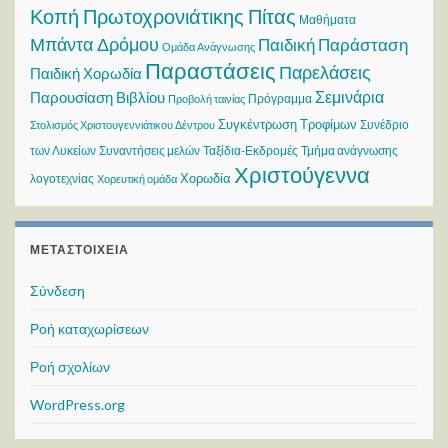
Κοπή Πρωτοχρονιάτικης Πίτας
Μαθήματα
Μπάντα Δρόμου
Παιδική Παράσταση
Ομάδα Ανάγνωσης
Παραστάσεις
Παρελάσεις
Παιδική Χορωδία
Σεμινάρια
Παρουσίαση Βιβλίου
Πρόγραμμα
Προβολή ταινίας
Συγκέντρωση Τροφίμων
Συνέδριο
Στολισμός Χριστουγεννιάτικου Δέντρου
των Λυκείων
Συναντήσεις μελών
Ταξίδια-Εκδρομές
Τμήμα ανάγνωσης
Χριστούγεννα
Χορωδία
λογοτεχνίας
Χορευτική ομάδα
ΜΕΤΑΣΤΟΙΧΕΊΑ
Σύνδεση
Ροή καταχωρίσεων
Ροή σχολίων
WordPress.org