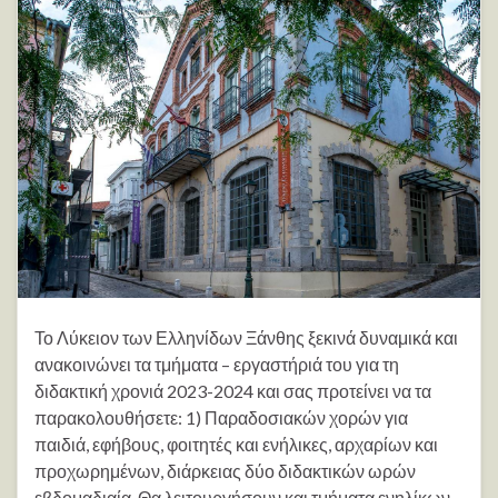
Το Λύκειον των Ελληνίδων Ξάνθης ξεκινά δυναμικά και
ανακοινώνει τα τμήματα – εργαστήριά του για τη
διδακτική χρονιά 2023-2024 και σας προτείνει να τα
παρακολουθήσετε: 1) Παραδοσιακών χορών για
παιδιά, εφήβους, φοιτητές και ενήλικες, αρχαρίων και
προχωρημένων, διάρκειας δύο διδακτικών ωρών
εβδομαδιαία. Θα λειτουργήσουν και τμήματα ενηλίκων