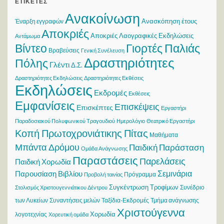
ΕΤΙΚΈΤΕΣ
Ανακοίνωση
Ανασκόπηση έτους
Έναρξη εγγραφών
Αποκριές
Αποκριές Λαογραφικές Εκδηλώσεις
Αντάμωμα
Βίντεο
Γιορτές Παλιάς
Βραβεύσεις
Γενική Συνέλευση
Δραστηριότητες
Πόλης
Γλέντι
Δ.Σ.
Δραστηριότητες Εκδηλώσεις
Δραστηριότητες Εκθέσεις
Εκδηλώσεις
Εκδρομές
Εκθέσεις
Εμφανίσεις
Επισκέψεις
Επισκέπτες
Εργαστήρι
Παραδοσιακού Πολυφωνικού Τραγουδιού
Ημερολόγιο
Θεατρικό Εργαστήρι
Κοπή Πρωτοχρονιάτικης Πίτας
Μαθήματα
Μπάντα Δρόμου
Παιδική Παράσταση
Ομάδα Ανάγνωσης
Παραστάσεις
Παρελάσεις
Παιδική Χορωδία
Σεμινάρια
Παρουσίαση Βιβλίου
Πρόγραμμα
Προβολή ταινίας
Συγκέντρωση Τροφίμων
Συνέδριο
Στολισμός Χριστουγεννιάτικου Δέντρου
των Λυκείων
Συναντήσεις μελών
Ταξίδια-Εκδρομές
Τμήμα ανάγνωσης
Χριστούγεννα
Χορωδία
λογοτεχνίας
Χορευτική ομάδα