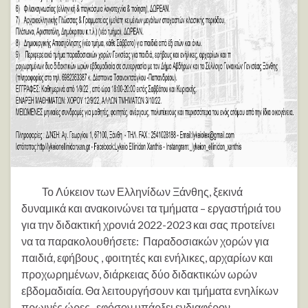
Το Λύκειον των Ελληνίδων Ξάνθης, ξεκινά
δυναμικά και ανακοινώνει τα τμήματα – εργαστήριά του
για την διδακτική χρονιά 2022-2023 και σας προτείνει
να τα παρακολουθήσετε: Παραδοσιακών χορών για
παιδιά, εφήβους , φοιτητές και ενήλικες, αρχαρίων και
προχωρημένων, διάρκειας δύο διδακτικών ωρών
εβδομαδιαία. Θα λειτουργήσουν και τμήματα ενηλίκων
πρωινές ώρες , εφόσον υπάρξει ενδιαφέρον