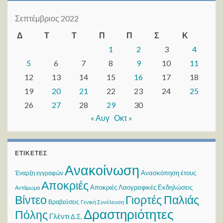
Σεπτέμβριος 2022
Δ
Τ
Τ
Π
Π
Σ
Κ
1
2
3
4
5
6
7
8
9
10
11
12
13
14
15
16
17
18
19
20
21
22
23
24
25
26
27
28
29
30
« Αυγ
Οκτ »
ΕΤΙΚΈΤΕΣ
Ανακοίνωση
Ανασκόπηση έτους
Έναρξη εγγραφών
Αποκριές
Αποκριές Λαογραφικές Εκδηλώσεις
Αντάμωμα
Βίντεο
Γιορτές Παλιάς
Βραβεύσεις
Γενική Συνέλευση
Δραστηριότητες
Πόλης
Γλέντι
Δ.Σ.