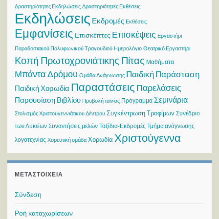
Δραστηριότητες Εκδηλώσεις
Δραστηριότητες Εκθέσεις
Εκδηλώσεις
Εκδρομές
Εκθέσεις
Εμφανίσεις
Επισκέψεις
Επισκέπτες
Εργαστήρι
Παραδοσιακού Πολυφωνικού Τραγουδιού
Ημερολόγιο
Θεατρικό Εργαστήρι
Κοπή Πρωτοχρονιάτικης Πίτας
Μαθήματα
Μπάντα Δρόμου
Παιδική Παράσταση
Ομάδα Ανάγνωσης
Παραστάσεις
Παρελάσεις
Παιδική Χορωδία
Σεμινάρια
Παρουσίαση Βιβλίου
Πρόγραμμα
Προβολή ταινίας
Συγκέντρωση Τροφίμων
Συνέδριο
Στολισμός Χριστουγεννιάτικου Δέντρου
των Λυκείων
Συναντήσεις μελών
Ταξίδια-Εκδρομές
Τμήμα ανάγνωσης
Χριστούγεννα
Χορωδία
λογοτεχνίας
Χορευτική ομάδα
ΜΕΤΑΣΤΟΙΧΕΊΑ
Σύνδεση
Ροή καταχωρίσεων