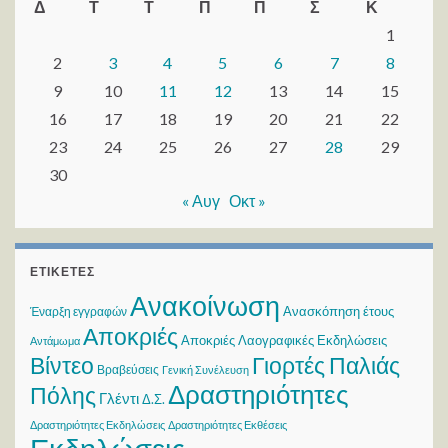
Δ
Τ
Τ
Π
Π
Σ
Κ
1
2
3
4
5
6
7
8
9
10
11
12
13
14
15
16
17
18
19
20
21
22
23
24
25
26
27
28
29
30
« Αυγ
Οκτ »
ΕΤΙΚΈΤΕΣ
Ανακοίνωση
Ανασκόπηση έτους
Έναρξη εγγραφών
Αποκριές
Αποκριές Λαογραφικές Εκδηλώσεις
Αντάμωμα
Βίντεο
Γιορτές Παλιάς
Βραβεύσεις
Γενική Συνέλευση
Δραστηριότητες
Πόλης
Γλέντι
Δ.Σ.
Δραστηριότητες Εκδηλώσεις
Δραστηριότητες Εκθέσεις