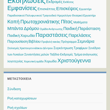
Εκδηλώσεις
Εκδρομές
Εκθέσεις
Εμφανίσεις
Επισκέψεις
Επισκέπτες
Εργαστήρι
Παραδοσιακού Πολυφωνικού Τραγουδιού
Ημερολόγιο
Θεατρικό Εργαστήρι
Κοπή Πρωτοχρονιάτικης Πίτας
Μαθήματα
Μπάντα Δρόμου
Παιδική Παράσταση
Ομάδα Ανάγνωσης
Παραστάσεις
Παρελάσεις
Παιδική Χορωδία
Σεμινάρια
Παρουσίαση Βιβλίου
Πρόγραμμα
Προβολή ταινίας
Συγκέντρωση Τροφίμων
Συνέδριο
Στολισμός Χριστουγεννιάτικου Δέντρου
των Λυκείων
Συναντήσεις μελών
Ταξίδια-Εκδρομές
Τμήμα ανάγνωσης
Χριστούγεννα
Χορωδία
λογοτεχνίας
Χορευτική ομάδα
ΜΕΤΑΣΤΟΙΧΕΊΑ
Σύνδεση
Ροή καταχωρίσεων
Ροή σχολίων