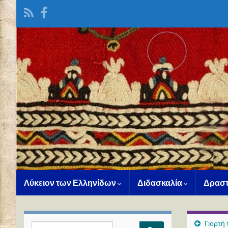
Λύκειον των Ελληνίδων
Διδασκαλία
Δραστ
Γιορτή
Search for: