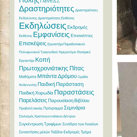
Γλέντι
Δ.Σ.
Δραστηριότητες
Δραστηριότητες
Εκδηλώσεις
Δραστηριότητες Εκθέσεις
Εκδηλώσεις
Εκδρομές
Εμφανίσεις
Επισκέπτες
Εκθέσεις
Επισκέψεις
Εργαστήρι Παραδοσιακού
Πολυφωνικού Τραγουδιού
Ημερολόγιο
Θεατρικό
Κοπή
Εργαστήρι
Πρωτοχρονιάτικης Πίτας
Μπάντα Δρόμου
Μαθήματα
Ομάδα
Παιδική Παράσταση
Ανάγνωσης
Παραστάσεις
Παιδική Χορωδία
Παρελάσεις
Παρουσίαση Βιβλίου
Σεμινάρια
Πρόγραμμα
Προβολή ταινίας
Στολισμός Χριστουγεννιάτικου Δέντρου
Συγκέντρωση Τροφίμων
Συνέδριο των Λυκείων
Συναντήσεις μελών
Ταξίδια-Εκδρομές
Τμήμα