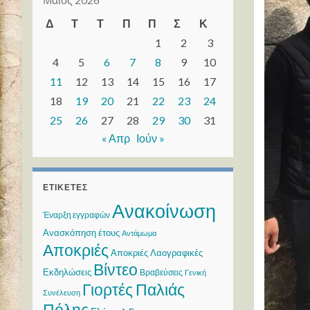
Δ
Τ
Τ
Π
Π
Σ
Κ
1
2
3
4
5
6
7
8
9
10
11
12
13
14
15
16
17
18
19
20
21
22
23
24
25
26
27
28
29
30
31
« Απρ
Ιούν »
ΕΤΙΚΈΤΕΣ
Ανακοίνωση
Έναρξη εγγραφών
Ανασκόπηση έτους
Αντάμωμα
Αποκριές
Αποκριές Λαογραφικές
Βίντεο
Εκδηλώσεις
Βραβεύσεις
Γενική
Γιορτές Παλιάς
Συνέλευση
Πόλης