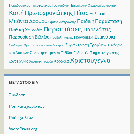
Παραδοσιακού Πολυφωνικού Τραγουδιού
Ημερολόγιο
Θεατρικό Εργαστήρι
Κοπή Πρωτοχρονιάτικης Πίτας
Μαθήματα
Μπάντα Δρόμου
Παιδική Παράσταση
Ομάδα Ανάγνωσης
Παραστάσεις
Παρελάσεις
Παιδική Χορωδία
Σεμινάρια
Παρουσίαση Βιβλίου
Πρόγραμμα
Προβολή ταινίας
Συγκέντρωση Τροφίμων
Συνέδριο
Στολισμός Χριστουγεννιάτικου Δέντρου
των Λυκείων
Συναντήσεις μελών
Ταξίδια-Εκδρομές
Τμήμα ανάγνωσης
Χριστούγεννα
Χορωδία
λογοτεχνίας
Χορευτική ομάδα
ΜΕΤΑΣΤΟΙΧΕΊΑ
Σύνδεση
Ροή καταχωρίσεων
Ροή σχολίων
WordPress.org