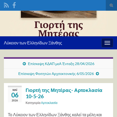
Ενα
φόρ
Search for:
ανα
Λύκειον των Ελληνίδων Ξάνθης
Εναλ
πλοή
Επίσκεψη ΚΔΑΠ μεΑ Ένταξη 28/04/2026
Επίσκεψη Φοιτητών Αρχιτεκτονικής 6/05/2026
Γιορτή της Μητέρας- Αρτοκλασία
ΜΆΙ
06
10-5-26
2026
Κατηγορία
Αρτοκλασία
Το Λύκειον των Ελληνίδων Ξάνθης καλεί τα μέλη και