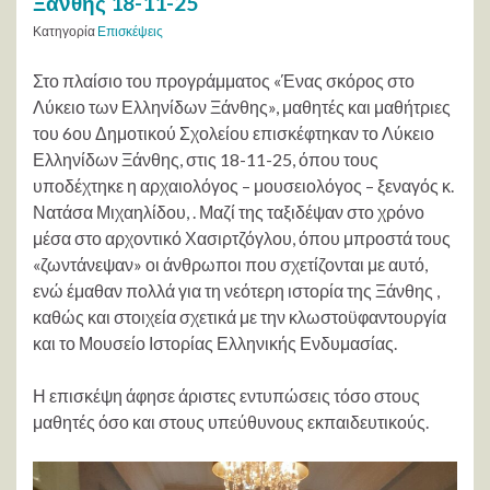
Ξάνθης 18-11-25
Κατηγορία
Επισκέψεις
Στο πλαίσιο του προγράμματος «Ένας σκόρος στο
Λύκειο των Ελληνίδων Ξάνθης», μαθητές και μαθήτριες
του 6ου Δημοτικού Σχολείου επισκέφτηκαν το Λύκειο
Ελληνίδων Ξάνθης, στις 18-11-25, όπου τους
υποδέχτηκε η αρχαιολόγος – μουσειολόγος – ξεναγός κ.
Νατάσα Μιχαηλίδου, . Μαζί της ταξιδέψαν στο χρόνο
μέσα στο αρχοντικό Χασιρτζόγλου, όπου μπροστά τους
«ζωντάνεψαν» οι άνθρωποι που σχετίζονται με αυτό,
ενώ έμαθαν πολλά για τη νεότερη ιστορία της Ξάνθης ,
καθώς και στοιχεία σχετικά με την κλωστοϋφαντουργία
και το Μουσείο Ιστορίας Ελληνικής Ενδυμασίας.
Η επισκέψη άφησε άριστες εντυπώσεις τόσο στους
μαθητές όσο και στους υπεύθυνους εκπαιδευτικούς.