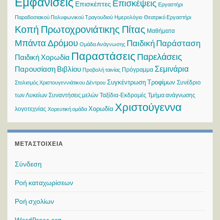
Εμφανίσεις
Επισκέψεις
Επισκέπτες
Εργαστήρι
Παραδοσιακού Πολυφωνικού Τραγουδιού
Ημερολόγιο
Θεατρικό Εργαστήρι
Κοπή Πρωτοχρονιάτικης Πίτας
Μαθήματα
Μπάντα Δρόμου
Παιδική Παράσταση
Ομάδα Ανάγνωσης
Παραστάσεις
Παρελάσεις
Παιδική Χορωδία
Σεμινάρια
Παρουσίαση Βιβλίου
Πρόγραμμα
Προβολή ταινίας
Συγκέντρωση Τροφίμων
Συνέδριο
Στολισμός Χριστουγεννιάτικου Δέντρου
των Λυκείων
Συναντήσεις μελών
Ταξίδια-Εκδρομές
Τμήμα ανάγνωσης
Χριστούγεννα
Χορωδία
λογοτεχνίας
Χορευτική ομάδα
ΜΕΤΑΣΤΟΙΧΕΊΑ
Σύνδεση
Ροή καταχωρίσεων
Ροή σχολίων
WordPress.org