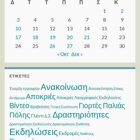
Δ
Τ
Τ
Π
Π
Σ
Κ
1
2
3
4
5
6
7
8
9
10
11
12
13
14
15
16
17
18
19
20
21
22
23
24
25
26
27
28
29
30
« Οκτ
Δεκ »
ΕΤΙΚΈΤΕΣ
Ανακοίνωση
Ανασκόπηση έτους
Έναρξη εγγραφών
Αποκριές
Αποκριές Λαογραφικές Εκδηλώσεις
Αντάμωμα
Βίντεο
Γιορτές Παλιάς
Βραβεύσεις
Γενική Συνέλευση
Δραστηριότητες
Πόλης
Γλέντι
Δ.Σ.
Δραστηριότητες Εκδηλώσεις
Δραστηριότητες Εκθέσεις
Εκδηλώσεις
Εκδρομές
Εκθέσεις