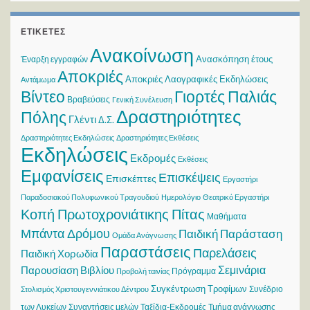
ΕΤΙΚΈΤΕΣ
Ανακοίνωση
Ανασκόπηση έτους
Έναρξη εγγραφών
Αποκριές
Αποκριές Λαογραφικές Εκδηλώσεις
Αντάμωμα
Βίντεο
Γιορτές Παλιάς
Βραβεύσεις
Γενική Συνέλευση
Δραστηριότητες
Πόλης
Γλέντι
Δ.Σ.
Δραστηριότητες Εκδηλώσεις
Δραστηριότητες Εκθέσεις
Εκδηλώσεις
Εκδρομές
Εκθέσεις
Εμφανίσεις
Επισκέψεις
Επισκέπτες
Εργαστήρι
Παραδοσιακού Πολυφωνικού Τραγουδιού
Ημερολόγιο
Θεατρικό Εργαστήρι
Κοπή Πρωτοχρονιάτικης Πίτας
Μαθήματα
Μπάντα Δρόμου
Παιδική Παράσταση
Ομάδα Ανάγνωσης
Παραστάσεις
Παρελάσεις
Παιδική Χορωδία
Σεμινάρια
Παρουσίαση Βιβλίου
Πρόγραμμα
Προβολή ταινίας
Συγκέντρωση Τροφίμων
Συνέδριο
Στολισμός Χριστουγεννιάτικου Δέντρου
των Λυκείων
Συναντήσεις μελών
Ταξίδια-Εκδρομές
Τμήμα ανάγνωσης