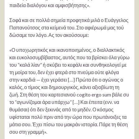
παιδεία διαλόγου και αμφισβήτησης».
Σοφά και σε πολλά σημεία προφητικά μιλά ο Ευάγγελος
Παπανούτσος στα κείμενά του. Στο αφιέρωμά μας τού
δώσαμε τον λόγο. Ας τον ακούσουμε:
«Ο υποχωρητικός και ικανοποιημένος, ο διαλλακτικός
και ευκολοσυμβίβαστος, αυτός που τα βρίσκει όλα γύρω
του “καλά λίαν” ή σκύβει το κεφάλι και συνθηκολογεί με
τη μοίρα του, δεν έχει φτερά στο πνεύμα ούτε φλόγα
στην καρδιά — έχει γεράσει […] Πρώτα ότι ο αγώνας ο
καλός, ο τίμιος και δημιουργικός, κάνει αξιοβίωτη τη
ζωή. Στη θέση του καρτεσιανού cogito ergo sum βάλε συ
το “αγωνίζομαι άρα υπάρχω” […] Και έπειτα (ενν. να
θυμάσαι) ότι δεν ξεκινάς από το μηδέν. Ο κόσμος
υφίσταται πολύ πριν από την ώρα που πρωτάνοιξες τα
μάτια σου. Έχει πίσω του μακράν ιστορία. Πάρε τη θέση
σου στη γραμμή».