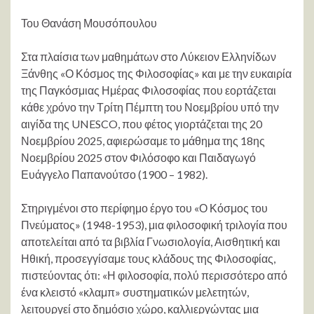
Του Θανάση Μουσόπουλου
Στα πλαίσια των μαθημάτων στο Λύκειον Ελληνίδων
Ξάνθης «Ο Κόσμος της Φιλοσοφίας» και με την ευκαιρία
της Παγκόσμιας Ημέρας Φιλοσοφίας που εορτάζεται
κάθε χρόνο την Τρίτη Πέμπτη του Νοεμβρίου υπό την
αιγίδα της UNESCO, που φέτος γιορτάζεται της 20
Νοεμβρίου 2025, αφιερώσαμε το μάθημα της 18ης
Νοεμβρίου 2025 στον Φιλόσοφο και Παιδαγωγό
Ευάγγελο Παπανούτσο (1900 – 1982).
Στηριγμένοι στο περίφημο έργο του «Ο Κόσμος του
Πνεύματος» (1948-1953), μια φιλοσοφική τριλογία που
αποτελείται από τα βιβλία Γνωσιολογία, Αισθητική και
Ηθική, προσεγγίσαμε τους κλάδους της Φιλοσοφίας,
πιστεύοντας ότι: «Η φιλοσοφία, πολύ περισσότερο από
ένα κλειστό «κλαμπ» συστηματικών μελετητών,
λειτουργεί στο δημόσιο χώρο, καλλιεργώντας μια