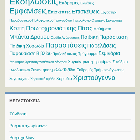
Εκδηλώσεις
Εκδρομές
Εκθέσεις
Εμφανίσεις
Επισκέψεις
Επισκέπτες
Εργαστήρι
Παραδοσιακού Πολυφωνικού Τραγουδιού
Ημερολόγιο
Θεατρικό Εργαστήρι
Κοπή Πρωτοχρονιάτικης Πίτας
Μαθήματα
Μπάντα Δρόμου
Παιδική Παράσταση
Ομάδα Ανάγνωσης
Παραστάσεις
Παρελάσεις
Παιδική Χορωδία
Σεμινάρια
Παρουσίαση Βιβλίου
Πρόγραμμα
Προβολή ταινίας
Συγκέντρωση Τροφίμων
Συνέδριο
Στολισμός Χριστουγεννιάτικου Δέντρου
των Λυκείων
Συναντήσεις μελών
Ταξίδια-Εκδρομές
Τμήμα ανάγνωσης
Χριστούγεννα
Χορωδία
λογοτεχνίας
Χορευτική ομάδα
ΜΕΤΑΣΤΟΙΧΕΊΑ
Σύνδεση
Ροή καταχωρίσεων
Ροή σχολίων