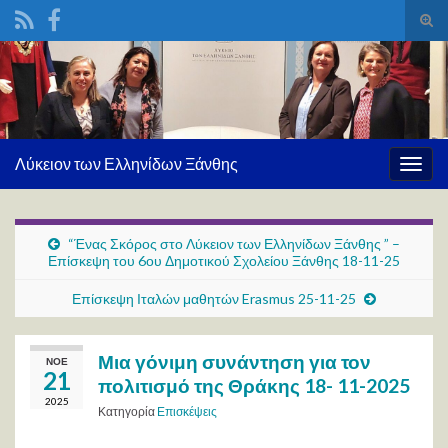
Ενα
φόρ
Search for:
ανα
Λύκειον των Ελληνίδων Ξάνθης
Εναλ
πλοή
“Ένας Σκόρος στο Λύκειον των Ελληνίδων Ξάνθης ” –
Επίσκεψη του 6ου Δημοτικού Σχολείου Ξάνθης 18-11-25
Επίσκεψη Ιταλών μαθητών Erasmus 25-11-25
Μια γόνιμη συνάντηση για τον
ΝΟΈ
21
πολιτισμό της Θράκης 18- 11-2025
2025
Κατηγορία
Επισκέψεις