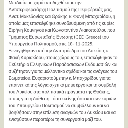
Με ιδιαίτερη χαρά υποδεχθήκαμε την
Αντιπεριφερειάρχη Πολιτισμού της Περιφέρειάς μας,
Ανατ. Μακεδονίας και Θράκης, κ. Φανή Μπαχαρίδου, η
οποία μας επισκέφθηκε συνοδευόμενη από τις κυρίες
Ειρήνη Κομνηνού και Κωνσταντίνα Λιακοπούλου, του
Τμήματος Ευρωπαϊκής Ένωσης (CED Greece) του
Υπουργείου Πολιτισμού, στις 18- 11-2025.
Ξεναγήθηκαν από την Αντιπρόεδρο του Λυκείου, κ.
Φανή Κυριακίδου, στους χώρους του, επισκέφθηκαν το
Εκθετήριο Ελληνικών Παραδοσιακών Ενδυμασιών και
συζήτησαν για τα μελλοντικά σχέδια και τις ανάγκες του
Σωματείου. Ευχαριστούμε την κ. Μπαχαρίδου για τα
επαινετικά της λόγια σχετικά με με έργο και τη συμβολή
του Λυκείου στα πολιτιστικά πράγματα της Θράκης,
όπως για τη διάθεση, τόσο εκείνης όσο και των κυριών
του Υπουργείου Πολιτισμού να συμβάλλουν και να
βοηθήσουν στην επίλυση αναγκών του Λυκείου και να
ενισχύσουν περαιτέρω τη συνεργασία μαζί του.