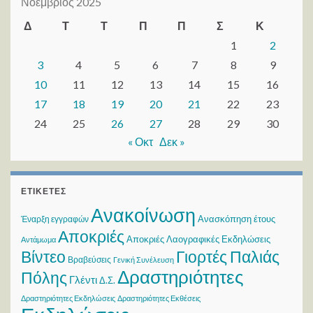
Νοέμβριος 2025
Δ
Τ
Τ
Π
Π
Σ
Κ
1
2
3
4
5
6
7
8
9
10
11
12
13
14
15
16
17
18
19
20
21
22
23
24
25
26
27
28
29
30
« Οκτ
Δεκ »
ΕΤΙΚΈΤΕΣ
Ανακοίνωση
Ανασκόπηση έτους
Έναρξη εγγραφών
Αποκριές
Αποκριές Λαογραφικές Εκδηλώσεις
Αντάμωμα
Βίντεο
Γιορτές Παλιάς
Βραβεύσεις
Γενική Συνέλευση
Δραστηριότητες
Πόλης
Γλέντι
Δ.Σ.
Δραστηριότητες Εκδηλώσεις
Δραστηριότητες Εκθέσεις