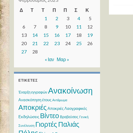
Δ
Τ
Τ
Π
Π
Σ
Κ
1
2
3
4
5
6
7
8
9
10
11
12
13
14
15
16
17
18
19
20
21
22
23
24
25
26
27
28
« Ιαν
Μαρ »
ΕΤΙΚΈΤΕΣ
Ανακοίνωση
Έναρξη εγγραφών
Ανασκόπηση έτους
Αντάμωμα
Αποκριές
Αποκριές Λαογραφικές
Βίντεο
Εκδηλώσεις
Βραβεύσεις
Γενική
Γιορτές Παλιάς
Συνέλευση
Πόλης