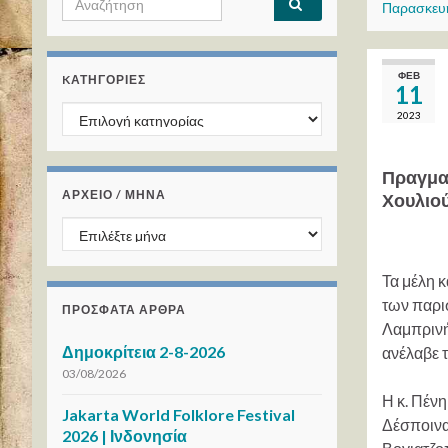
Παρασκευή
ΦΕΒ
KΑΤΗΓΟΡΊΕΣ
11
Kατηγορίες
2023
Πραγματ
ΑΡΧΕΙΟ / ΜΗΝΑ
Χουλιού
ΑΡΧΕΙΟ / ΜΗΝΑ
Τα μέλη κ
των παρισ
ΠΡΌΣΦΑΤΑ ΆΡΘΡΑ
Λαμπρινή
Δημοκρίτεια 2-8-2026
ανέλαβε 
03/08/2026
Η κ. Πένη
Jakarta World Folklore Festival
Δέσποινας
2026 | Ινδονησία