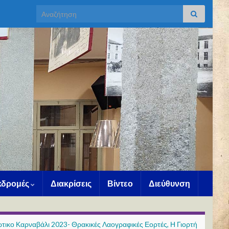
Search for:
Εκδρομές
Διακρίσεις
Βίντεο
Διεύθυνση
τικο Καρναβάλι 2023- Θρακικές Λαογραφικές Εορτές, Η Γιορτή