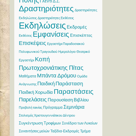
Γλέντι
Δ.Σ.
Δραστηριότητες
Δραστηριότητες
Εκδηλώσεις
Δραστηριότητες Εκθέσεις
Εκδηλώσεις
Εκδρομές
Εμφανίσεις
Επισκέπτες
Εκθέσεις
Επισκέψεις
Εργαστήρι Παραδοσιακού
Πολυφωνικού Τραγουδιού
Ημερολόγιο
Θεατρικό
Κοπή
Εργαστήρι
Πρωτοχρονιάτικης Πίτας
Μπάντα Δρόμου
Μαθήματα
Ομάδα
Παιδική Παράσταση
Ανάγνωσης
Παραστάσεις
Παιδική Χορωδία
Παρελάσεις
Παρουσίαση Βιβλίου
Σεμινάρια
Πρόγραμμα
Προβολή ταινίας
Στολισμός Χριστουγεννιάτικου Δέντρου
Συγκέντρωση Τροφίμων
Συνέδριο των Λυκείων
Συναντήσεις μελών
Ταξίδια-Εκδρομές
Τμήμα