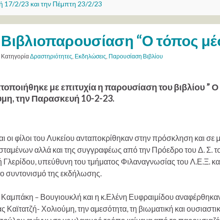
 17/2/23 και την Πέμπτη 23/2/23
Βιβλιοπαρουσίαση “Ο τόπος μέσ
Κατηγορία
Δραστηριότητες
,
Εκδηλώσεις
,
Παρουσίαση Βιβλίου
οποιήθηκε με επιτυχία η παρουσίαση του βιβλίου ” Ο 
μη, την Παρασκευή 10-2-23.
αι οι φίλοι του Λυκείου ανταποκρίθηκαν στην πρόσκληση και σε 
ταμένων αλλά και της συγγραφέως από την Πρόεδρο του Δ. Σ. του
 Γλερίδου, υπεύθυνη του τμήματος Φιλαναγνωσίας του Λ.Ε.Ξ. κα
το συντονισμό της εκδήλωσης.
 Καμπάκη – Βουγιουκλή και η κ.Ελένη Ευφραιμίδου αναφέρθηκαν σ
 Καϊτατζή- Χολιούμη, την αμεσότητα, τη βιωματική και ουσιαστι