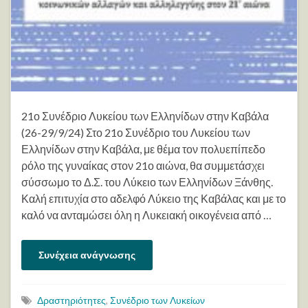
21ο Συνέδριο Λυκείου των Ελληνίδων στην Καβάλα
(26-29/9/24) Στο 21ο Συνέδριο του Λυκείου των
Ελληνίδων στην Καβάλα, με θέμα τον πολυεπίπεδο
ρόλο της γυναίκας στον 21ο αιώνα, θα συμμετάσχει
σύσσωμο το Δ.Σ. του Λύκειο των Ελληνίδων Ξάνθης.
Καλή επιτυχία στο αδελφό Λύκειο της Καβάλας και με το
καλό να ανταμώσει όλη η Λυκειακή οικογένεια από …
Συνέχεια ανάγνωσης
Δραστηριότητες
,
Συνέδριο των Λυκείων