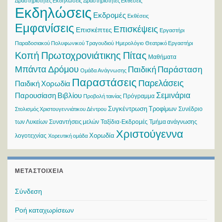
Δραστηριότητες Εκδηλώσεις
Δραστηριότητες Εκθέσεις
Εκδηλώσεις
Εκδρομές
Εκθέσεις
Εμφανίσεις
Επισκέψεις
Επισκέπτες
Εργαστήρι
Παραδοσιακού Πολυφωνικού Τραγουδιού
Ημερολόγιο
Θεατρικό Εργαστήρι
Κοπή Πρωτοχρονιάτικης Πίτας
Μαθήματα
Μπάντα Δρόμου
Παιδική Παράσταση
Ομάδα Ανάγνωσης
Παραστάσεις
Παρελάσεις
Παιδική Χορωδία
Σεμινάρια
Παρουσίαση Βιβλίου
Πρόγραμμα
Προβολή ταινίας
Συγκέντρωση Τροφίμων
Συνέδριο
Στολισμός Χριστουγεννιάτικου Δέντρου
των Λυκείων
Συναντήσεις μελών
Ταξίδια-Εκδρομές
Τμήμα ανάγνωσης
Χριστούγεννα
Χορωδία
λογοτεχνίας
Χορευτική ομάδα
ΜΕΤΑΣΤΟΙΧΕΊΑ
Σύνδεση
Ροή καταχωρίσεων