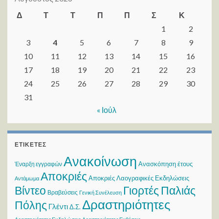
Δ
Τ
Τ
Π
Π
Σ
Κ
1
2
3
4
5
6
7
8
9
10
11
12
13
14
15
16
17
18
19
20
21
22
23
24
25
26
27
28
29
30
31
« Ιούλ
ΕΤΙΚΈΤΕΣ
Ανακοίνωση
Ανασκόπηση έτους
Έναρξη εγγραφών
Αποκριές
Αποκριές Λαογραφικές Εκδηλώσεις
Αντάμωμα
Βίντεο
Γιορτές Παλιάς
Βραβεύσεις
Γενική Συνέλευση
Δραστηριότητες
Πόλης
Γλέντι
Δ.Σ.