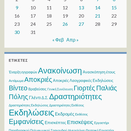
9
10
11
12
13
14
15
16
17
18
19
20
21
22
23
24
25
26
27
28
29
30
31
« Φεβ
Απρ »
ΕΤΙΚΈΤΕΣ
Ανακοίνωση
Ανασκόπηση έτους
Έναρξη εγγραφών
Αποκριές
Αποκριές Λαογραφικές Εκδηλώσεις
Αντάμωμα
Βίντεο
Γιορτές Παλιάς
Βραβεύσεις
Γενική Συνέλευση
Δραστηριότητες
Πόλης
Γλέντι
Δ.Σ.
Δραστηριότητες Εκδηλώσεις
Δραστηριότητες Εκθέσεις
Εκδηλώσεις
Εκδρομές
Εκθέσεις
Εμφανίσεις
Επισκέψεις
Επισκέπτες
Εργαστήρι
Παραδοσιακού Πολυφωνικού Τραγουδιού
Ημερολόγιο
Θεατρικό Εργαστήρι