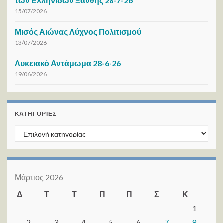
των Ελληνίδων Ξάνθης 28-7-26
15/07/2026
Μισός Αιώνας Λύχνος Πολιτισμού
13/07/2026
Λυκειακό Αντάμωμα 28-6-26
19/06/2026
KΑΤΗΓΟΡΊΕΣ
Kατηγορίες
Μάρτιος 2026
Δ
Τ
Τ
Π
Π
Σ
Κ
1
2
3
4
5
6
7
8