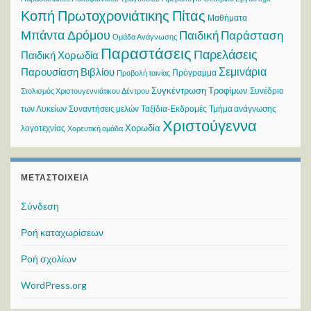
Κοπή Πρωτοχρονιάτικης Πίτας
Μαθήματα
Μπάντα Δρόμου
Παιδική Παράσταση
Ομάδα Ανάγνωσης
Παραστάσεις
Παρελάσεις
Παιδική Χορωδία
Σεμινάρια
Παρουσίαση Βιβλίου
Πρόγραμμα
Προβολή ταινίας
Συγκέντρωση Τροφίμων
Συνέδριο
Στολισμός Χριστουγεννιάτικου Δέντρου
των Λυκείων
Συναντήσεις μελών
Ταξίδια-Εκδρομές
Τμήμα ανάγνωσης
Χριστούγεννα
Χορωδία
λογοτεχνίας
Χορευτική ομάδα
ΜΕΤΑΣΤΟΙΧΕΊΑ
Σύνδεση
Ροή καταχωρίσεων
Ροή σχολίων
WordPress.org