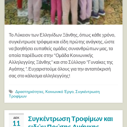
Το Λύκειον των Ελληνίδων Ξάνθης, όπως κάθε χρόνο,
συγκέντρωσε τρόφιμα και είδη πρώτης ανάγκης, ώστε
να βοηθήσει ευπαθείς ομάδες συνανθρώπων μας, τα
οποία παρέδωσε στην “Ομάδα Κοινωνικής
Αλληλεγγύης Ξάνθης” και στο Σύλλογο “Γυναίκες της
Αγάπης “. Ευχαριστούμε όλους για την ανταπόκρισή
σας στο κάλεσμα αλληλεγγύης!
Δραστηριότητες
,
Κοινωνικό Έργο
,
Συγκέντρωση
Τροφίμων
Συγκέντρωση Τροφίμων και
ΔΕΚ
11
ειδών Πρώτης Ανάγκης