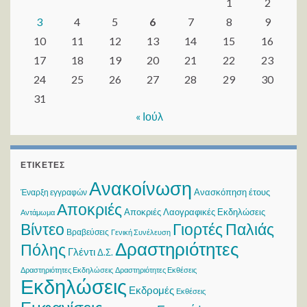
1
2
3
4
5
6
7
8
9
10
11
12
13
14
15
16
17
18
19
20
21
22
23
24
25
26
27
28
29
30
31
« Ιούλ
ΕΤΙΚΈΤΕΣ
Ανακοίνωση
Ανασκόπηση έτους
Έναρξη εγγραφών
Αποκριές
Αποκριές Λαογραφικές Εκδηλώσεις
Αντάμωμα
Βίντεο
Γιορτές Παλιάς
Βραβεύσεις
Γενική Συνέλευση
Δραστηριότητες
Πόλης
Γλέντι
Δ.Σ.
Δραστηριότητες Εκδηλώσεις
Δραστηριότητες Εκθέσεις
Εκδηλώσεις
Εκδρομές
Εκθέσεις