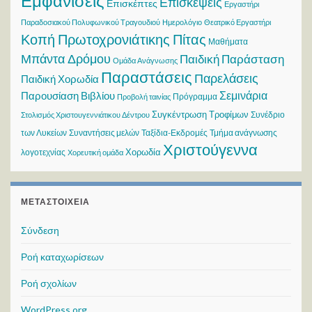
Εμφανίσεις
Επισκέψεις
Επισκέπτες
Εργαστήρι
Παραδοσιακού Πολυφωνικού Τραγουδιού
Ημερολόγιο
Θεατρικό Εργαστήρι
Κοπή Πρωτοχρονιάτικης Πίτας
Μαθήματα
Μπάντα Δρόμου
Παιδική Παράσταση
Ομάδα Ανάγνωσης
Παραστάσεις
Παρελάσεις
Παιδική Χορωδία
Σεμινάρια
Παρουσίαση Βιβλίου
Πρόγραμμα
Προβολή ταινίας
Συγκέντρωση Τροφίμων
Συνέδριο
Στολισμός Χριστουγεννιάτικου Δέντρου
των Λυκείων
Συναντήσεις μελών
Ταξίδια-Εκδρομές
Τμήμα ανάγνωσης
Χριστούγεννα
Χορωδία
λογοτεχνίας
Χορευτική ομάδα
ΜΕΤΑΣΤΟΙΧΕΊΑ
Σύνδεση
Ροή καταχωρίσεων
Ροή σχολίων
WordPress.org