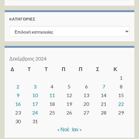
KΑΤΗΓΟΡΊΕΣ
Kατηγορίες
Δεκέμβριος 2024
Δ
Τ
Τ
Π
Π
Σ
Κ
1
2
3
4
5
6
7
8
9
10
11
12
13
14
15
16
17
18
19
20
21
22
23
24
25
26
27
28
29
30
31
« Νοέ
Ιαν »