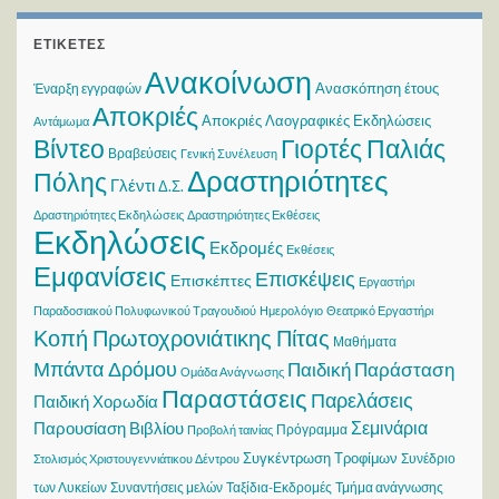
ΕΤΙΚΈΤΕΣ
Ανακοίνωση
Ανασκόπηση έτους
Έναρξη εγγραφών
Αποκριές
Αποκριές Λαογραφικές Εκδηλώσεις
Αντάμωμα
Βίντεο
Γιορτές Παλιάς
Βραβεύσεις
Γενική Συνέλευση
Δραστηριότητες
Πόλης
Γλέντι
Δ.Σ.
Δραστηριότητες Εκδηλώσεις
Δραστηριότητες Εκθέσεις
Εκδηλώσεις
Εκδρομές
Εκθέσεις
Εμφανίσεις
Επισκέψεις
Επισκέπτες
Εργαστήρι
Παραδοσιακού Πολυφωνικού Τραγουδιού
Ημερολόγιο
Θεατρικό Εργαστήρι
Κοπή Πρωτοχρονιάτικης Πίτας
Μαθήματα
Μπάντα Δρόμου
Παιδική Παράσταση
Ομάδα Ανάγνωσης
Παραστάσεις
Παρελάσεις
Παιδική Χορωδία
Σεμινάρια
Παρουσίαση Βιβλίου
Πρόγραμμα
Προβολή ταινίας
Συγκέντρωση Τροφίμων
Συνέδριο
Στολισμός Χριστουγεννιάτικου Δέντρου
των Λυκείων
Συναντήσεις μελών
Ταξίδια-Εκδρομές
Τμήμα ανάγνωσης