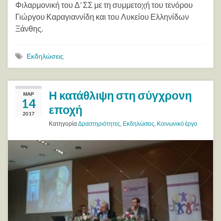
Φιλαρμονική του Δ’ ΣΣ με τη συμμετοχή του τενόρου
Γιώργου Καραγιαννίδη και του Λυκείου Ελληνίδων
Ξάνθης.
Εκδηλώσεις
Η κατάθλιψη στη σύγχρονη
ΜΑΡ
14
εποχή
2017
Κατηγορία
Δραστηριότητες
,
Εκδηλώσεις
,
Κοινωνικό έργο