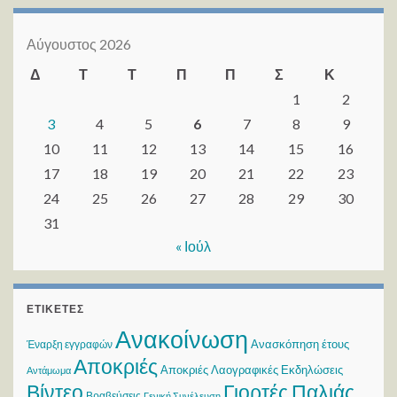
Αύγουστος 2026
Δ
Τ
Τ
Π
Π
Σ
Κ
1
2
3
4
5
6
7
8
9
10
11
12
13
14
15
16
17
18
19
20
21
22
23
24
25
26
27
28
29
30
31
« Ιούλ
ΕΤΙΚΈΤΕΣ
Ανακοίνωση
Ανασκόπηση έτους
Έναρξη εγγραφών
Αποκριές
Αποκριές Λαογραφικές Εκδηλώσεις
Αντάμωμα
Βίντεο
Γιορτές Παλιάς
Βραβεύσεις
Γενική Συνέλευση