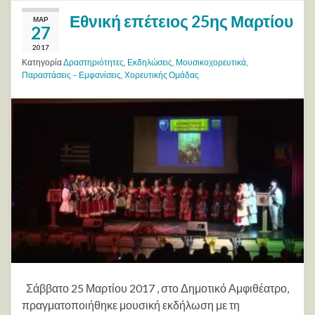
Εθνική επέτειος 25ης Μαρτίου
ΜΑΡ
27
2017
Κατηγορία
Δραστηριότητες
,
Εκδηλώσεις
,
Μουσικοχορευτικά
,
Παραστάσεις – Εμφανίσεις
,
Χορευτικής Ομάδας
Σάββατο 25 Μαρτίου 2017 , στο Δημοτικό Αμφιθέατρο,
πραγματοποιήθηκε μουσική εκδήλωση με τη