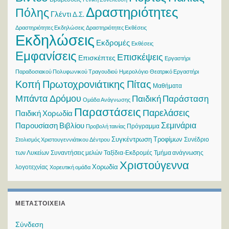
Δραστηριότητες
Πόλης
Γλέντι
Δ.Σ.
Δραστηριότητες Εκδηλώσεις
Δραστηριότητες Εκθέσεις
Εκδηλώσεις
Εκδρομές
Εκθέσεις
Εμφανίσεις
Επισκέψεις
Επισκέπτες
Εργαστήρι
Παραδοσιακού Πολυφωνικού Τραγουδιού
Ημερολόγιο
Θεατρικό Εργαστήρι
Κοπή Πρωτοχρονιάτικης Πίτας
Μαθήματα
Μπάντα Δρόμου
Παιδική Παράσταση
Ομάδα Ανάγνωσης
Παραστάσεις
Παρελάσεις
Παιδική Χορωδία
Σεμινάρια
Παρουσίαση Βιβλίου
Πρόγραμμα
Προβολή ταινίας
Συγκέντρωση Τροφίμων
Συνέδριο
Στολισμός Χριστουγεννιάτικου Δέντρου
των Λυκείων
Συναντήσεις μελών
Ταξίδια-Εκδρομές
Τμήμα ανάγνωσης
Χριστούγεννα
Χορωδία
λογοτεχνίας
Χορευτική ομάδα
ΜΕΤΑΣΤΟΙΧΕΊΑ
Σύνδεση