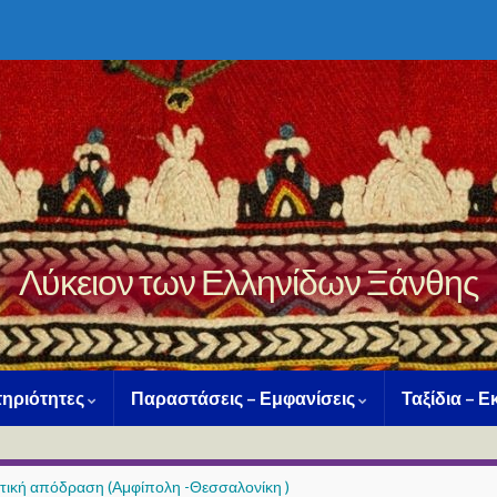
Λύκειον των Ελληνίδων Ξάνθης
ηριότητες
Παραστάσεις – Εμφανίσεις
Ταξίδια – 
στική απόδραση (Αμφίπολη -Θεσσαλονίκη )