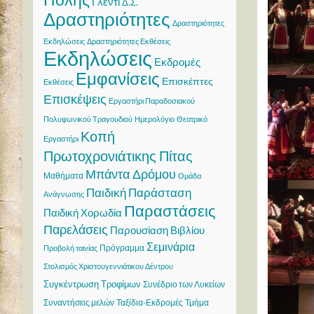
Γλέντι
Δ.Σ.
Δραστηριότητες
Δραστηριότητες
Εκδηλώσεις
Δραστηριότητες Εκθέσεις
Εκδηλώσεις
Εκδρομές
Εμφανίσεις
Επισκέπτες
Εκθέσεις
Επισκέψεις
Εργαστήρι Παραδοσιακού
Πολυφωνικού Τραγουδιού
Ημερολόγιο
Θεατρικό
Κοπή
Εργαστήρι
Πρωτοχρονιάτικης Πίτας
Μπάντα Δρόμου
Μαθήματα
Ομάδα
Παιδική Παράσταση
Ανάγνωσης
Παραστάσεις
Παιδική Χορωδία
Παρελάσεις
Παρουσίαση Βιβλίου
Σεμινάρια
Πρόγραμμα
Προβολή ταινίας
Στολισμός Χριστουγεννιάτικου Δέντρου
Συγκέντρωση Τροφίμων
Συνέδριο των Λυκείων
Συναντήσεις μελών
Ταξίδια-Εκδρομές
Τμήμα