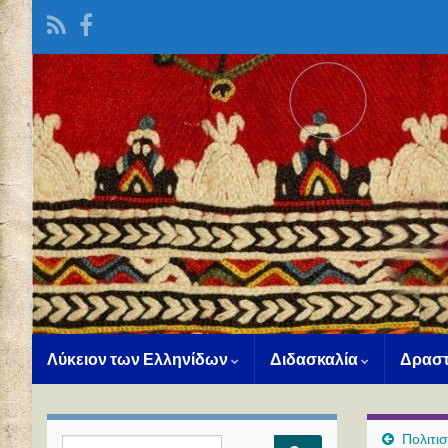
Λύκειον των Ελληνίδων
Διδασκαλία
Δραστ
Πολιτι
Search for: