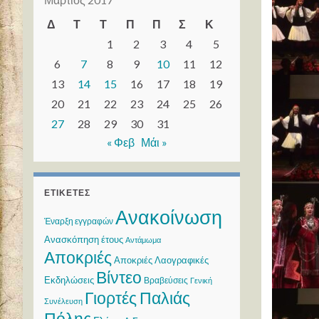
Δ
Τ
Τ
Π
Π
Σ
Κ
1
2
3
4
5
6
7
8
9
10
11
12
13
14
15
16
17
18
19
20
21
22
23
24
25
26
27
28
29
30
31
« Φεβ
Μάι »
ΕΤΙΚΈΤΕΣ
Ανακοίνωση
Έναρξη εγγραφών
Ανασκόπηση έτους
Αντάμωμα
Αποκριές
Αποκριές Λαογραφικές
Βίντεο
Εκδηλώσεις
Βραβεύσεις
Γενική
Γιορτές Παλιάς
Συνέλευση
Πόλης