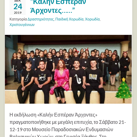
“Καλήν Εσπέραν
ΔΕΚ
24
Άρχοντες……”
2019
Κατηγορία
Δραστηριότητες
,
Παιδική Χορωδία
,
Χορωδία
,
Χριστουγέννων
Η εκδήλωση «Καλήν Εσπέραν Άρχοντες»
πραγματοποιήθηκε με μεγάλη επιτυχία, το Σάββατο 21-
12-19 στο Μουσείο Παραδοσιακών Ενδυμασιών
Βαλκανικών Χωρών, στη Γενισέα Ξάνθης. Στο