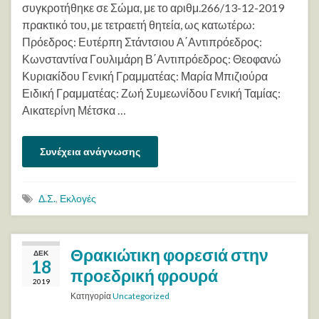
συγκροτήθηκε σε Σώμα, με το αριθμ.266/13-12-2019
πρακτικό του, με τετραετή θητεία, ως κατωτέρω:
Πρόεδρος: Ευτέρπη Στάντσιου Α΄Αντιπρόεδρος:
Κωνσταντίνα Γουλιμάρη Β΄Αντιπρόεδρος: Θεοφανώ
Κυριακίδου Γενική Γραμματέας: Μαρία Μπιζιούρα
Ειδική Γραμματέας: Ζωή Συμεωνίδου Γενική Ταμίας:
Αικατερίνη Μέτσκα …
Συνέχεια ανάγνωσης
Δ.Σ.
,
Εκλογές
Θρακιώτικη φορεσιά στην
ΔΕΚ
18
προεδρική φρουρά
2019
Κατηγορία
Uncategorized