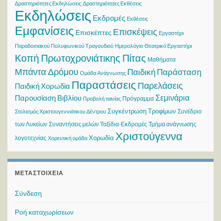
Δραστηριότητες Εκδηλώσεις
Δραστηριότητες Εκθέσεις
Εκδηλώσεις
Εκδρομές
Εκθέσεις
Εμφανίσεις
Επισκέψεις
Επισκέπτες
Εργαστήρι
Παραδοσιακού Πολυφωνικού Τραγουδιού
Ημερολόγιο
Θεατρικό Εργαστήρι
Κοπή Πρωτοχρονιάτικης Πίτας
Μαθήματα
Μπάντα Δρόμου
Παιδική Παράσταση
Ομάδα Ανάγνωσης
Παραστάσεις
Παρελάσεις
Παιδική Χορωδία
Σεμινάρια
Παρουσίαση Βιβλίου
Πρόγραμμα
Προβολή ταινίας
Συγκέντρωση Τροφίμων
Συνέδριο
Στολισμός Χριστουγεννιάτικου Δέντρου
των Λυκείων
Συναντήσεις μελών
Ταξίδια-Εκδρομές
Τμήμα ανάγνωσης
Χριστούγεννα
Χορωδία
λογοτεχνίας
Χορευτική ομάδα
ΜΕΤΑΣΤΟΙΧΕΊΑ
Σύνδεση
Ροή καταχωρίσεων