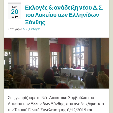
Εκλογές & ανάδειξη νέου Δ.Σ.
ΔΕΚ
20
του Λυκείου των Ελληνίδων
2019
Ξάνθης
Κατηγορία
Δ.Σ.
,
Εκλογές
Σας γνωρίζουμε το Νέο Διοικητικό Συμβούλιο του
Λυκείου των Ελληνίδων Ξάνθης, που αναδείχθηκε από
την Τακτική Γενική Συνέλευση της 8/12/2019 και