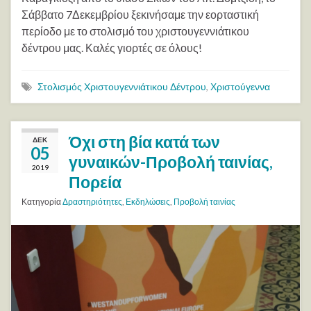
Σάββατο 7Δεκεμβρίου ξεκινήσαμε την εορταστική
περίοδο με το στολισμό του χριστουγεννιάτικου
δέντρου μας. Καλές γιορτές σε όλους!
Στολισμός Χριστουγεννιάτικου Δέντρου
,
Χριστούγεννα
Όχι στη βία κατά των
ΔΕΚ
05
γυναικών-Προβολή ταινίας,
2019
Πορεία
Κατηγορία
Δραστηριότητες
,
Εκδηλώσεις
,
Προβολή ταινίας