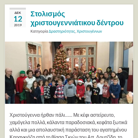
Στολισμός
ΔΕΚ
12
χριστουγεννιάτικου δέντρου
2019
Κατηγορία
Δραστηριότητες
,
Χριστουγέννων
Χριστούγεννα ήρθαν πάλι…… Με κέφι αστείρευτο,
χαμόγελα πολλά, κάλαντα παραδοσιακά, κεφάτα ξωτικά
αλλά και μια απολαυστική παράσταση του αγαπημένου
Καραγκιόζη από το θίασο Σκιών του Απ. Δομτζίδη, το