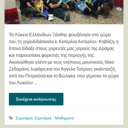
Το Λύκειο Ελληνίδων Ξάνθης φιλοξένησε στο χώρο
του, τη χοροδιδάσκαλο κ. Κατερίνα Αστερίου- Καβάζη, η
όποια δίδαξε στους χορευτές μας χορούς της Δράμας
και παρουσίασε φορεσιές της περιοχής της.
Ακολούθησε γλέντι με τους ντόπιους μουσικούς Νίκο
Ζεδαμάνη, λυράρη και τον Άγγελο Τσέρνιο, γκαϊντατζή,
από την Πετρούσα και το Βώλακα, που γέμισαν το χώρο
του Λυκείου …
Συνέχεια ανάγνωσης
Σεμινάρια
,
Σεμινάρια - Μαθήματα