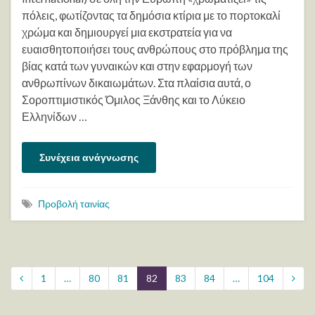
πόλεις, φωτίζοντας τα δημόσια κτίρια με το πορτοκαλί
χρώμα και δημιουργεί μια εκστρατεία για να
ευαισθητοποιήσει τους ανθρώπους στο πρόβλημα της
βίας κατά των γυναικών και στην εφαρμογή των
ανθρωπίνων δικαιωμάτων. Στα πλαίσια αυτά, ο
Σοροπτιμιστικός Όμιλος Ξάνθης και το Λύκειο
Ελληνίδων …
Συνέχεια ανάγνωσης
Προβολή ταινίας
1
…
80
81
82
83
84
…
104