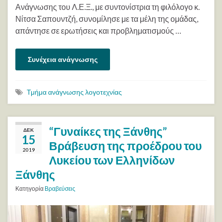
Ανάγνωσης του Λ.Ε.Ξ., με συντονίστρια τη φιλόλογο κ.
Νίτσα Σαπουντζή, συνομίλησε με τα μέλη της ομάδας,
απάντησε σε ερωτήσεις και προβληματισμούς …
Συνέχεια ανάγνωσης
Τμήμα ανάγνωσης λογοτεχνίας
“Γυναίκες της Ξάνθης”
ΔΕΚ
15
Βράβευση της προέδρου του
2019
Λυκείου των Ελληνίδων
Ξάνθης
Κατηγορία
Βραβεύσεις