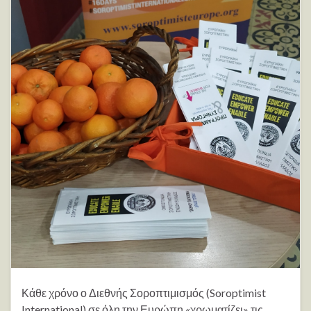
Κάθε χρόνο ο Διεθνής Σοροπτιμισμός (Soroptimist
International) σε όλη την Ευρώπη «χρωματίζει» τις