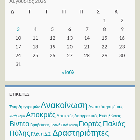
Αύγουστος 2026
Δ
Τ
Τ
Π
Π
Σ
Κ
1
2
3
4
5
6
7
8
9
10
11
12
13
14
15
16
17
18
19
20
21
22
23
24
25
26
27
28
29
30
31
« Ιούλ
ΕΤΙΚΈΤΕΣ
Ανακοίνωση
Ανασκόπηση έτους
Έναρξη εγγραφών
Αποκριές
Αποκριές Λαογραφικές Εκδηλώσεις
Αντάμωμα
Βίντεο
Γιορτές Παλιάς
Βραβεύσεις
Γενική Συνέλευση
Δραστηριότητες
Πόλης
Γλέντι
Δ.Σ.