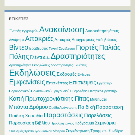
ΕΤΙΚΈΤΕΣ
Ανακοίνωση
Ανασκόπηση έτους
Έναρξη εγγραφών
Αποκριές
Αποκριές Λαογραφικές Εκδηλώσεις
Αντάμωμα
Βίντεο
Γιορτές Παλιάς
Βραβεύσεις
Γενική Συνέλευση
Δραστηριότητες
Πόλης
Γλέντι
Δ.Σ.
Δραστηριότητες Εκδηλώσεις
Δραστηριότητες Εκθέσεις
Εκδηλώσεις
Εκδρομές
Εκθέσεις
Εμφανίσεις
Επισκέψεις
Επισκέπτες
Εργαστήρι
Παραδοσιακού Πολυφωνικού Τραγουδιού
Ημερολόγιο
Θεατρικό Εργαστήρι
Κοπή Πρωτοχρονιάτικης Πίτας
Μαθήματα
Μπάντα Δρόμου
Παιδική Παράσταση
Ομάδα Ανάγνωσης
Παραστάσεις
Παρελάσεις
Παιδική Χορωδία
Σεμινάρια
Παρουσίαση Βιβλίου
Πρόγραμμα
Προβολή ταινίας
Συγκέντρωση Τροφίμων
Συνέδριο
Στολισμός Χριστουγεννιάτικου Δέντρου