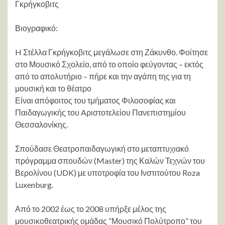
Γκρήγκοβιτς
Βιογραφικό:
H Στέλλα Γκρήγκοβιτς μεγάλωσε στη Ζάκυνθο. Φοίτησε
στο Μουσικό Σχολείο, από το οποίο φεύγοντας – εκτός
από το απολυτήριο – πήρε και την αγάπη της για τη
μουσική και το θέατρο
Είναι απόφοιτος του τμήματος Φιλοσοφίας και
Παιδαγωγικής του Aριστοτελείου Πανεπιστημίου
Θεσσαλονίκης.
Σπούδασε Θεατροπαιδαγωγική στο μεταπτυχιακό
πρόγραμμα σπουδών (Master) της Καλών Τεχνών του
Βερολίνου (UDK) με υποτροφία του Ινστιτούτου Roza
Luxenburg.
Από το 2002 έως το 2008 υπήρξε μέλος της
μουσικοθεατρικής ομάδας ”Μουσικό Πολύτροπο” του