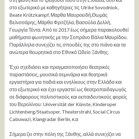
στο εξωτερικό με καθηγήτριες τις Ulrike Sovodniok,
Beate Krützkampf, Μαρθα Μαυροειδή,Θωμάς
Βελισσάρης, Μάρθα Φριτζήλα, Βασούλα Δελλή,
Γεωργία Τέντα. Από το 2017 έως σήμερα παρακολουθεί
μαθήματα φωνητικής με την Σοπράνο Βάλια Μαυρίδου.
Παράλληλα συνεχίζει τις σπουδές της στο πιάνο και τα
ανώτερα θεωρητικά στο Εθνικό Ωδείο Ξάνθης.
Έχει σχεδιάσει και πραγματοποιήσει θεατρικές
παραστάσεις, μουσικά σεμινάρια και θεατρικά
εργαστήρια για παδιά και ενηλίκους στην Ελλάδα και
στο εξωτερικό και έχει εργαστεί ως θεατροπαιδαγωγός
σε διάφορους πολιτιστικούς και εκπαιδευτικούς φορείς
του Βερολίνου: Universität der Künste, Kinderoper
Lichtenberg/Staatsoper, Theaterstrahl, Social Circus
Cabuwazi, Klangradar Berlin, κ.α
Σήμερα ζει στην πόλη της Ξάνθης, αλλά συνεχίζει να