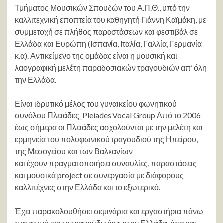
Τμήματος Μουσικών Σπουδών του Α.Π.Θ., υπό την
καλλιτεχνική εποπτεία του καθηγητή Γιάννη Καϊμάκη, με
συμμετοχή σε πλήθος παραστάσεων και φεστιβάλ σε
Ελλάδα και Ευρώπη (Ισπανία, Ιταλία, Γαλλία, Γερμανία
κ.α). Αντικείμενο της ομάδας είναι η μουσική και
λαογραφική μελέτη παραδοσιακών τραγουδιών απ’ όλη
την Ελλάδα.
Είναι ιδρυτικό μέλος του γυναικείου φωνητικού
συνόλου Πλειάδες_Pleiades Vocal Group Από το 2006
έως σήμερα οι Πλειάδες ασχολούνται με την μελέτη και
ερμηνεία του πολυφωνικού τραγουδιού της Ηπείρου,
της Μεσογείου και των Βαλκανίων
και έχουν πραγματοποιήσει συναυλίες, παραστάσεις
και μουσικά project σε συνεργασία με διάφορους
καλλιτέχνες στην Ελλάδα και το εξωτερικό.
Έχει παρακολουθήσει σεμινάρια και εργαστήρια πάνω
στη φωνή και το τραγούδι τόσo στην Ελλάδα, όσο και