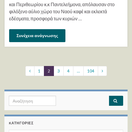
και Περιθεωρίου κ.κ Παντελεήμονα, απόλαυσαν στο
φιλόξενο αύλιο χώρο του Ναού καφέ και εκλεκτά
εδέσματα, προσφορά των κυριών …
Συνέχεια ανάγνωσης
1
2
3
4
…
104
Search for:
KΑΤΗΓΟΡΊΕΣ