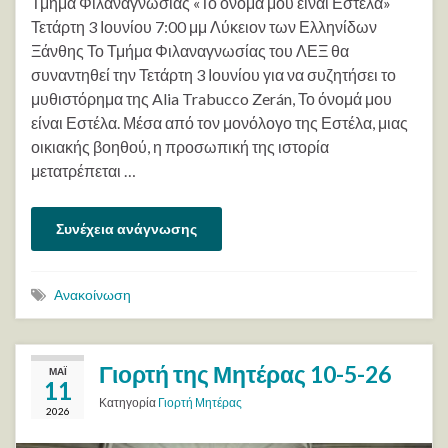
Τμήμα Φιλαναγνωσίας «Το όνομά μου είναι Εστέλα»
Τετάρτη 3 Ιουνίου 7:00 μμ Λύκειον των Ελληνίδων
Ξάνθης Το Τμήμα Φιλαναγνωσίας του ΛΕΞ θα
συναντηθεί την Τετάρτη 3 Ιουνίου για να συζητήσει το
μυθιστόρημα της Alia Trabucco Zerán, Το όνομά μου
είναι Εστέλα. Μέσα από τον μονόλογο της Εστέλα, μιας
οικιακής βοηθού, η προσωπική της ιστορία
μετατρέπεται …
Συνέχεια ανάγνωσης
Ανακοίνωση
Γιορτή της Μητέρας 10-5-26
ΜΆΙ
11
Κατηγορία
Γιορτή Μητέρας
2026