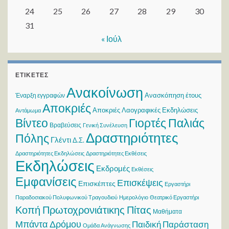
24
25
26
27
28
29
30
31
« Ιούλ
ΕΤΙΚΈΤΕΣ
Ανακοίνωση
Ανασκόπηση έτους
Έναρξη εγγραφών
Αποκριές
Αποκριές Λαογραφικές Εκδηλώσεις
Αντάμωμα
Βίντεο
Γιορτές Παλιάς
Βραβεύσεις
Γενική Συνέλευση
Δραστηριότητες
Πόλης
Γλέντι
Δ.Σ.
Δραστηριότητες Εκδηλώσεις
Δραστηριότητες Εκθέσεις
Εκδηλώσεις
Εκδρομές
Εκθέσεις
Εμφανίσεις
Επισκέψεις
Επισκέπτες
Εργαστήρι
Παραδοσιακού Πολυφωνικού Τραγουδιού
Ημερολόγιο
Θεατρικό Εργαστήρι
Κοπή Πρωτοχρονιάτικης Πίτας
Μαθήματα
Μπάντα Δρόμου
Παιδική Παράσταση
Ομάδα Ανάγνωσης