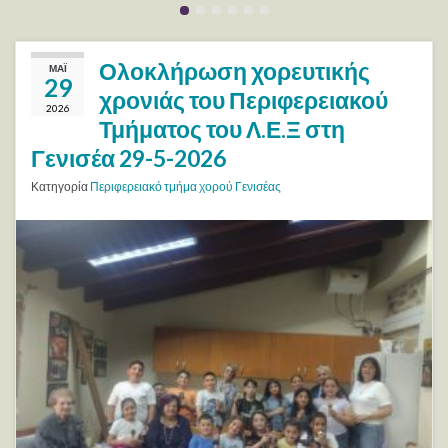
Ολοκλήρωση χορευτικής
ΜΆΙ
29
χρονιάς του Περιφερειακού
2026
Τμήματος του Λ.Ε.Ξ στη
Γενισέα 29-5-2026
Κατηγορία
Περιφερειακό τμήμα χορού Γενισέας