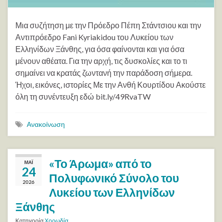
Μια συζήτηση με την Πρόεδρο Πέπη Στάντσιου και την
Αντιπρόεδρο Fani Kyriakidou του Λυκείου των
Ελληνίδων Ξάνθης, για όσα φαίνονται και για όσα
μένουν αθέατα. Για την αρχή, τις δυσκολίες και το τι
σημαίνει να κρατάς ζωντανή την παράδοση σήμερα.
Ήχοι, εικόνες, ιστορίες Με την Ανθή Κουρτίδου Ακούστε
όλη τη συνέντευξη εδώ bit.ly/49RvaTW
Ανακοίνωση
«Το Άρωμα» από το
ΜΆΙ
24
Πολυφωνικό Σύνολο του
2026
Λυκείου των Ελληνίδων
Ξάνθης
Κατηγορία
Χορωδία