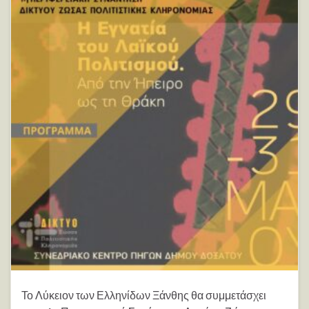
Το Λύκειον των Ελληνίδων Ξάνθης θα συμμετάσχει