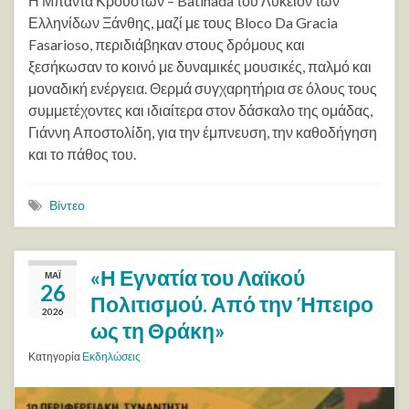
Η Μπάντα Κρουστών – Batinada του Λύκειον των
Ελληνίδων Ξάνθης, μαζί με τους Bloco Da Gracia
Fasarioso, περιδιάβηκαν στους δρόμους και
ξεσήκωσαν το κοινό με δυναμικές μουσικές, παλμό και
μοναδική ενέργεια. Θερμά συγχαρητήρια σε όλους τους
συμμετέχοντες και ιδιαίτερα στον δάσκαλο της ομάδας,
Γιάννη Αποστολίδη, για την έμπνευση, την καθοδήγηση
και το πάθος του.
Βίντεο
«Η Εγνατία του Λαϊκού
ΜΆΙ
26
Πολιτισμού. Από την Ήπειρο
2026
ως τη Θράκη»
Κατηγορία
Εκδηλώσεις