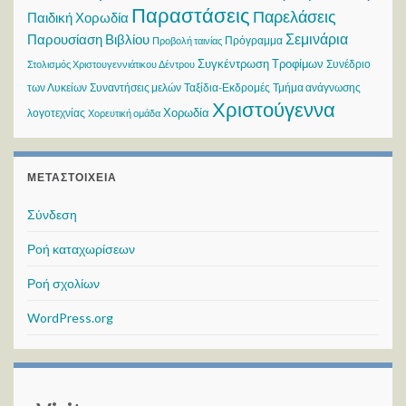
Παραστάσεις
Παρελάσεις
Παιδική Χορωδία
Σεμινάρια
Παρουσίαση Βιβλίου
Πρόγραμμα
Προβολή ταινίας
Συγκέντρωση Τροφίμων
Συνέδριο
Στολισμός Χριστουγεννιάτικου Δέντρου
των Λυκείων
Συναντήσεις μελών
Ταξίδια-Εκδρομές
Τμήμα ανάγνωσης
Χριστούγεννα
Χορωδία
λογοτεχνίας
Χορευτική ομάδα
ΜΕΤΑΣΤΟΙΧΕΊΑ
Σύνδεση
Ροή καταχωρίσεων
Ροή σχολίων
WordPress.org