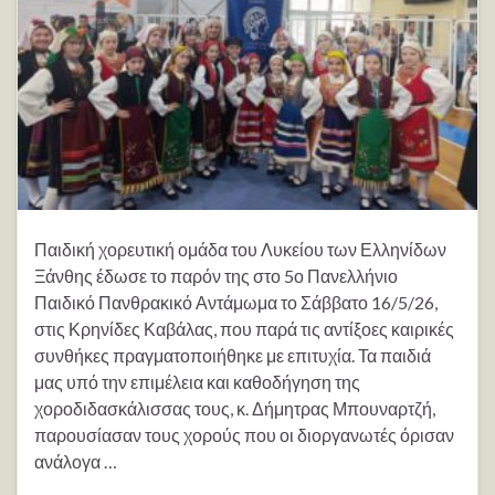
Παιδική χορευτική ομάδα του Λυκείου των Ελληνίδων
Ξάνθης έδωσε το παρόν της στο 5ο Πανελλήνιο
Παιδικό Πανθρακικό Αντάμωμα το Σάββατο 16/5/26,
στις Κρηνίδες Καβάλας, που παρά τις αντίξοες καιρικές
συνθήκες πραγματοποιήθηκε με επιτυχία. Τα παιδιά
μας υπό την επιμέλεια και καθοδήγηση της
χοροδιδασκάλισσας τους, κ. Δήμητρας Μπουναρτζή,
παρουσίασαν τους χορούς που οι διοργανωτές όρισαν
ανάλογα …