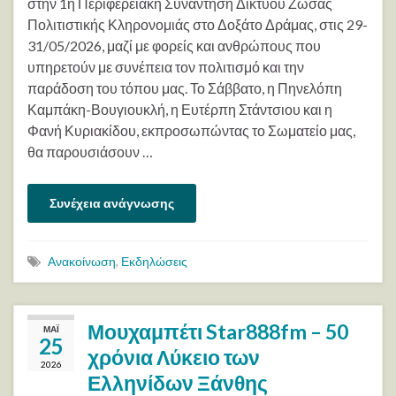
στην 1η Περιφερειακή Συνάντηση Δικτύου Ζώσας
Πολιτιστικής Κληρονομιάς στο Δοξάτο Δράμας, στις 29-
31/05/2026, μαζί με φορείς και ανθρώπους που
υπηρετούν με συνέπεια τον πολιτισμό και την
παράδοση του τόπου μας. Το Σάββατο, η Πηνελόπη
Καμπάκη-Βουγιουκλή, η Ευτέρπη Στάντσιου και η
Φανή Κυριακίδου, εκπροσωπώντας το Σωματείο μας,
θα παρουσιάσουν …
Συνέχεια ανάγνωσης
Ανακοίνωση
,
Εκδηλώσεις
Μουχαμπέτι Star888fm – 50
ΜΆΙ
25
χρόνια Λύκειο των
2026
Ελληνίδων Ξάνθης