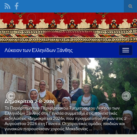
Ενα
φόρ
Search for:
ανα
Λύκειον των Ελληνίδων Ξάνθης
Εναλ
πλοή
Δημοκρίτεια 2-8-2026
Previous
Nex
Το Παράρτημα του Περιφερειακού Τμήματος του Λυκείου των
Ελληνίδων Ξάνθης στη Γενισέα συμμετείχε στις πολιτιστικές
εκδηλώσεις «Δημοκρίτεια 2026», που πραγματοποιήθηκαν στις 2
Αυγούστου 2026 στη Γενισέα. Οι χορευτικές ομάδες παιδιών και
γυναικών παρουσίασαν χορούς Μακεδονίας …