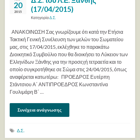
Δ.Σ. του Λ.Ε. Ξάνθης
20
(17/04/2015)
2015
Κατηγορία
Δ.Σ.
ΑΝΑΚΟΙΝΩΣΗ Σας γνωρίζουμε ότι κατά την Ετήσια
Τακτική Γενική Συνέλευση των μελών του Σωματείου
μας, στις 17/04/2015, εκλέχθηκε το παρακάτω
Διοικητικό Συμβούλιο που θα διοικήσει το Λύκειον των
Ελληνίδων Ξάνθης για την προσεχή τετραετία και το
οποίο συγκροτήθηκε σε Σώμα στις 24/04/2015, όπως
αναφέρεται κατωτέρω: ΠΡΟΕΔΡΟΣ Ευτέρπη
Στάντσιου Α΄ ΑΝΤΙΠΡΟΕΔΡΟΣ Κωνσταντίνα
Γουλιμάρη Β΄ …
Συνέχεια ανάγνωσης
Δ.Σ.