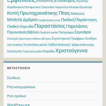
Επισκέψεις
Επισκέπτες
Εργαστήρι
Παραδοσιακού Πολυφωνικού Τραγουδιού
Ημερολόγιο
Θεατρικό Εργαστήρι
Κοπή Πρωτοχρονιάτικης Πίτας
Μαθήματα
Μπάντα Δρόμου
Παιδική Παράσταση
Ομάδα Ανάγνωσης
Παραστάσεις
Παρελάσεις
Παιδική Χορωδία
Σεμινάρια
Παρουσίαση Βιβλίου
Πρόγραμμα
Προβολή ταινίας
Συγκέντρωση Τροφίμων
Συνέδριο
Στολισμός Χριστουγεννιάτικου Δέντρου
των Λυκείων
Συναντήσεις μελών
Ταξίδια-Εκδρομές
Τμήμα ανάγνωσης
Χριστούγεννα
Χορωδία
λογοτεχνίας
Χορευτική ομάδα
ΜΕΤΑΣΤΟΙΧΕΊΑ
Σύνδεση
Ροή καταχωρίσεων
Ροή σχολίων
WordPress.org