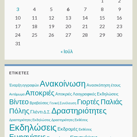
1
2
3
4
5
6
7
8
9
10
11
12
13
14
15
16
17
18
19
20
21
22
23
24
25
26
27
28
29
30
31
« Ιούλ
ΕΤΙΚΈΤΕΣ
Ανακοίνωση
Ανασκόπηση έτους
Έναρξη εγγραφών
Αποκριές
Αποκριές Λαογραφικές Εκδηλώσεις
Αντάμωμα
Βίντεο
Γιορτές Παλιάς
Βραβεύσεις
Γενική Συνέλευση
Δραστηριότητες
Πόλης
Γλέντι
Δ.Σ.
Δραστηριότητες Εκδηλώσεις
Δραστηριότητες Εκθέσεις
Εκδηλώσεις
Εκδρομές
Εκθέσεις
Εμφανίσεις