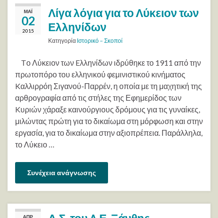
Λίγα λόγια για το Λύκειον των
ΜΆΙ
02
Ελληνίδων
2015
Κατηγορία
Ιστορικό – Σκοποί
Tο Λύκειον των Eλληνίδων ιδρύθηκε το 1911 από την
πρωτοπόρο του ελληνικού φεμινιστικού κινήματος
Kαλλιρρόη Σιγανού-Παρρέν, η οποία με τη μαχητική της
αρθρογραφία από τις στήλες της Εφημερίδος των
Kυριών χάραξε καινούργιους δρόμους για τις γυναίκες,
μιλώντας πρώτη για το δικαίωμα στη μόρφωση και στην
εργασία, για το δικαίωμα στην αξιοπρέπεια. Παράλληλα,
το Λύκειο …
Συνέχεια ανάγνωσης
ΑΠΡ