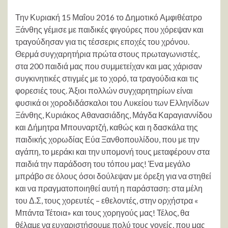
Την Κυριακή 15 Μαΐου 2016 το Δημοτικό Αμφιθέατρο
Ξάνθης γέμισε με παιδικές φιγούρες που χόρεψαν και
τραγούδησαν για τις τέσσερις εποχές του χρόνου.
Θερμά συγχαρητήρια πρώτα στους πρωταγωνιστές,
στα 200 παιδιά μας που συμμετείχαν και μας χάρισαν
συγκινητικές στιγμές με το χορό, τα τραγούδια και τις
φορεσιές τους. Άξιοι πολλών συγχαρητηρίων είναι
φυσικά οι χοροδιδάσκαλοι του Λυκείου των Ελληνίδων
Ξάνθης, Κυριάκος Αθανασιάδης, Μάγδα Καραγιαννίδου
και Δήμητρα Μπουναρτζή, καθώς και η δασκάλα της
παιδικής χορωδίας Εύα Ξανθοπουλίδου, που με την
αγάπη, το μεράκι και την υπομονή τους μεταφέρουν στα
παιδιά την παράδοση του τόπου μας! Ένα μεγάλο
μπράβο σε όλους όσοι δούλεψαν με όρεξη για να στηθεί
και να πραγματοποιηθεί αυτή η παράσταση: στα μέλη
του Δ.Σ, τους χορευτές – εθελοντές, στην ορχήστρα «
Μπάντα Τέτοια» και τους χορηγούς μας! Τέλος, θα
θέλαμε να ευχαριστήσουμε πολύ τους γονείς, που μας