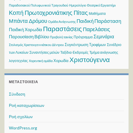
Παραδοσιακού Πολυφωνικού Τραγουδιού
Ημερολόγιο
Θεατρικό Εργαστήρι
Κοπή Πρωτοχρονιάτικης Πίτας
Μαθήματα
Μπάντα Δρόμου
Παιδική Παράσταση
Ομάδα Ανάγνωσης
Παραστάσεις
Παρελάσεις
Παιδική Χορωδία
Σεμινάρια
Παρουσίαση Βιβλίου
Πρόγραμμα
Προβολή ταινίας
Συγκέντρωση Τροφίμων
Συνέδριο
Στολισμός Χριστουγεννιάτικου Δέντρου
των Λυκείων
Συναντήσεις μελών
Ταξίδια-Εκδρομές
Τμήμα ανάγνωσης
Χριστούγεννα
Χορωδία
λογοτεχνίας
Χορευτική ομάδα
ΜΕΤΑΣΤΟΙΧΕΊΑ
Σύνδεση
Ροή καταχωρίσεων
Ροή σχολίων
WordPress.org