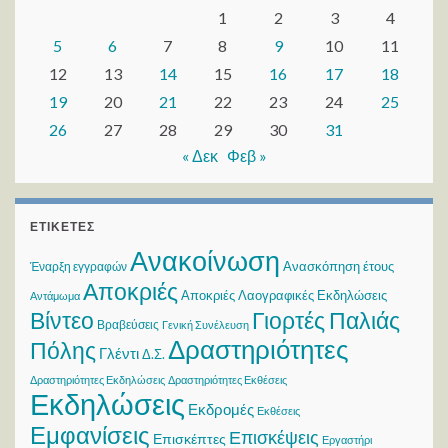
1
2
3
4
5
6
7
8
9
10
11
12
13
14
15
16
17
18
19
20
21
22
23
24
25
26
27
28
29
30
31
« Δεκ
Φεβ »
ΕΤΙΚΈΤΕΣ
Ανακοίνωση
Ανασκόπηση έτους
Έναρξη εγγραφών
Αποκριές
Αποκριές Λαογραφικές Εκδηλώσεις
Αντάμωμα
Βίντεο
Γιορτές Παλιάς
Βραβεύσεις
Γενική Συνέλευση
Δραστηριότητες
Πόλης
Γλέντι
Δ.Σ.
Δραστηριότητες Εκδηλώσεις
Δραστηριότητες Εκθέσεις
Εκδηλώσεις
Εκδρομές
Εκθέσεις
Εμφανίσεις
Επισκέψεις
Επισκέπτες
Εργαστήρι