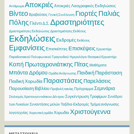
Αποκριές
Αποκριές Λαογραφικές Εκδηλώσεις
Αντάμωμα
Βίντεο
Γιορτές Παλιάς
Βραβεύσεις
Γενική Συνέλευση
Δραστηριότητες
Πόλης
Γλέντι
Δ.Σ.
Δραστηριότητες Εκδηλώσεις
Δραστηριότητες Εκθέσεις
Εκδηλώσεις
Εκδρομές
Εκθέσεις
Εμφανίσεις
Επισκέψεις
Επισκέπτες
Εργαστήρι
Παραδοσιακού Πολυφωνικού Τραγουδιού
Ημερολόγιο
Θεατρικό Εργαστήρι
Κοπή Πρωτοχρονιάτικης Πίτας
Μαθήματα
Μπάντα Δρόμου
Παιδική Παράσταση
Ομάδα Ανάγνωσης
Παραστάσεις
Παρελάσεις
Παιδική Χορωδία
Σεμινάρια
Παρουσίαση Βιβλίου
Πρόγραμμα
Προβολή ταινίας
Συγκέντρωση Τροφίμων
Συνέδριο
Στολισμός Χριστουγεννιάτικου Δέντρου
των Λυκείων
Συναντήσεις μελών
Ταξίδια-Εκδρομές
Τμήμα ανάγνωσης
Χριστούγεννα
Χορωδία
λογοτεχνίας
Χορευτική ομάδα
ΜΕΤΑΣΤΟΙΧΕΊΑ