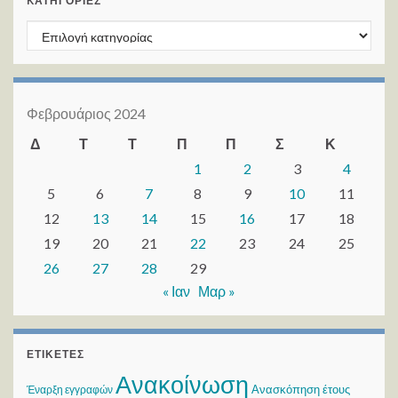
KΑΤΗΓΟΡΊΕΣ
Kατηγορίες
Φεβρουάριος 2024
Δ
Τ
Τ
Π
Π
Σ
Κ
1
2
3
4
5
6
7
8
9
10
11
12
13
14
15
16
17
18
19
20
21
22
23
24
25
26
27
28
29
« Ιαν
Μαρ »
ΕΤΙΚΈΤΕΣ
Ανακοίνωση
Ανασκόπηση έτους
Έναρξη εγγραφών