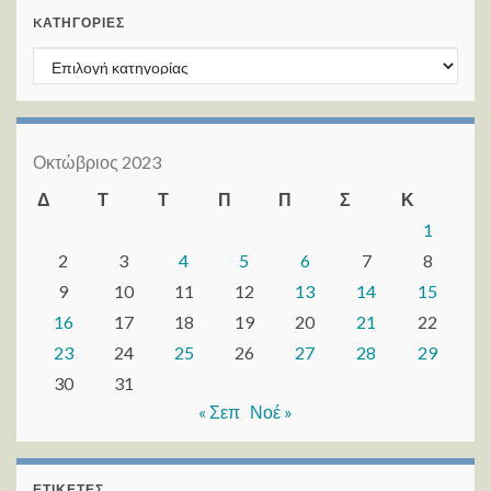
KΑΤΗΓΟΡΊΕΣ
Kατηγορίες
Οκτώβριος 2023
Δ
Τ
Τ
Π
Π
Σ
Κ
1
2
3
4
5
6
7
8
9
10
11
12
13
14
15
16
17
18
19
20
21
22
23
24
25
26
27
28
29
30
31
« Σεπ
Νοέ »
ΕΤΙΚΈΤΕΣ