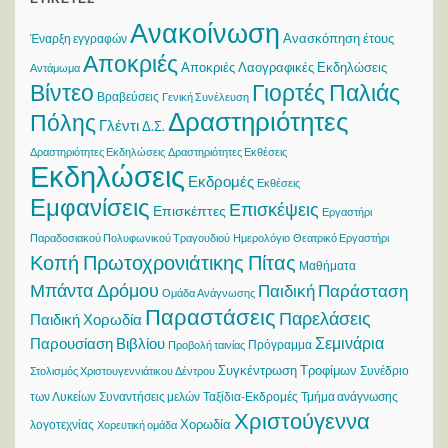
Ανακοίνωση
Ανασκόπηση έτους
Έναρξη εγγραφών
Αποκριές
Αποκριές Λαογραφικές Εκδηλώσεις
Αντάμωμα
Βίντεο
Γιορτές Παλιάς
Βραβεύσεις
Γενική Συνέλευση
Δραστηριότητες
Πόλης
Γλέντι
Δ.Σ.
Δραστηριότητες Εκδηλώσεις
Δραστηριότητες Εκθέσεις
Εκδηλώσεις
Εκδρομές
Εκθέσεις
Εμφανίσεις
Επισκέψεις
Επισκέπτες
Εργαστήρι
Παραδοσιακού Πολυφωνικού Τραγουδιού
Ημερολόγιο
Θεατρικό Εργαστήρι
Κοπή Πρωτοχρονιάτικης Πίτας
Μαθήματα
Μπάντα Δρόμου
Παιδική Παράσταση
Ομάδα Ανάγνωσης
Παραστάσεις
Παρελάσεις
Παιδική Χορωδία
Σεμινάρια
Παρουσίαση Βιβλίου
Πρόγραμμα
Προβολή ταινίας
Συγκέντρωση Τροφίμων
Συνέδριο
Στολισμός Χριστουγεννιάτικου Δέντρου
των Λυκείων
Συναντήσεις μελών
Ταξίδια-Εκδρομές
Τμήμα ανάγνωσης
Χριστούγεννα
Χορωδία
λογοτεχνίας
Χορευτική ομάδα