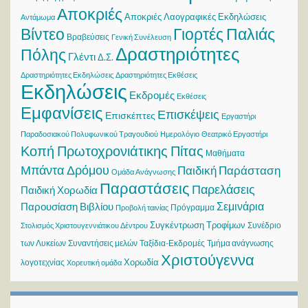
Αποκριές
Αποκριές Λαογραφικές Εκδηλώσεις
Αντάμωμα
Βίντεο
Γιορτές Παλιάς
Βραβεύσεις
Γενική Συνέλευση
Δραστηριότητες
Πόλης
Γλέντι
Δ.Σ.
Δραστηριότητες Εκδηλώσεις
Δραστηριότητες Εκθέσεις
Εκδηλώσεις
Εκδρομές
Εκθέσεις
Εμφανίσεις
Επισκέψεις
Επισκέπτες
Εργαστήρι
Παραδοσιακού Πολυφωνικού Τραγουδιού
Ημερολόγιο
Θεατρικό Εργαστήρι
Κοπή Πρωτοχρονιάτικης Πίτας
Μαθήματα
Μπάντα Δρόμου
Παιδική Παράσταση
Ομάδα Ανάγνωσης
Παραστάσεις
Παρελάσεις
Παιδική Χορωδία
Σεμινάρια
Παρουσίαση Βιβλίου
Πρόγραμμα
Προβολή ταινίας
Συγκέντρωση Τροφίμων
Συνέδριο
Στολισμός Χριστουγεννιάτικου Δέντρου
των Λυκείων
Συναντήσεις μελών
Ταξίδια-Εκδρομές
Τμήμα ανάγνωσης
Χριστούγεννα
Χορωδία
λογοτεχνίας
Χορευτική ομάδα