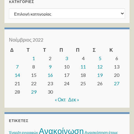
KΑΤΗΓΟΡΊΕΣ
Kατηγορίες
Νοέμβριος 2022
Δ
Τ
Τ
Π
Π
Σ
Κ
1
2
3
4
5
6
7
8
9
10
11
12
13
14
15
16
17
18
19
20
21
22
23
24
25
26
27
28
29
30
« Οκτ
Δεκ »
ΕΤΙΚΈΤΕΣ
Ανακοίνωση
Ανασκόπηση έτους
Έναρξη εγγραφών