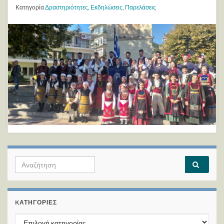
Κατηγορία
Δραστηριότητες
,
Εκδηλώσεις
,
Παρελάσεις
Search for:
KΑΤΗΓΟΡΊΕΣ
Kατηγορίες