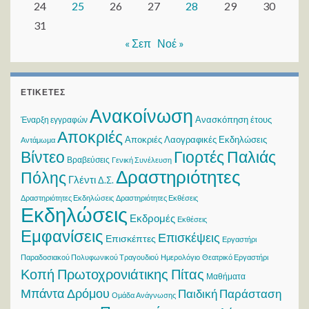
24
25
26
27
28
29
30
31
« Σεπ
Νοέ »
ΕΤΙΚΈΤΕΣ
Ανακοίνωση
Ανασκόπηση έτους
Έναρξη εγγραφών
Αποκριές
Αποκριές Λαογραφικές Εκδηλώσεις
Αντάμωμα
Βίντεο
Γιορτές Παλιάς
Βραβεύσεις
Γενική Συνέλευση
Δραστηριότητες
Πόλης
Γλέντι
Δ.Σ.
Δραστηριότητες Εκδηλώσεις
Δραστηριότητες Εκθέσεις
Εκδηλώσεις
Εκδρομές
Εκθέσεις
Εμφανίσεις
Επισκέψεις
Επισκέπτες
Εργαστήρι
Παραδοσιακού Πολυφωνικού Τραγουδιού
Ημερολόγιο
Θεατρικό Εργαστήρι
Κοπή Πρωτοχρονιάτικης Πίτας
Μαθήματα
Μπάντα Δρόμου
Παιδική Παράσταση
Ομάδα Ανάγνωσης