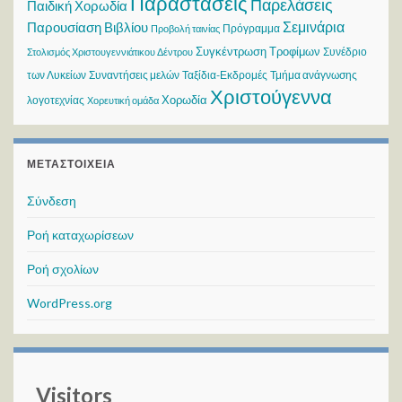
Παραστάσεις
Παρελάσεις
Παιδική Χορωδία
Σεμινάρια
Παρουσίαση Βιβλίου
Πρόγραμμα
Προβολή ταινίας
Συγκέντρωση Τροφίμων
Συνέδριο
Στολισμός Χριστουγεννιάτικου Δέντρου
των Λυκείων
Συναντήσεις μελών
Ταξίδια-Εκδρομές
Τμήμα ανάγνωσης
Χριστούγεννα
Χορωδία
λογοτεχνίας
Χορευτική ομάδα
ΜΕΤΑΣΤΟΙΧΕΊΑ
Σύνδεση
Ροή καταχωρίσεων
Ροή σχολίων
WordPress.org
Visitors