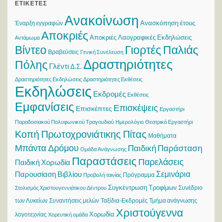
ΕΤΙΚΈΤΕΣ
Ανακοίνωση
Ανασκόπηση έτους
Έναρξη εγγραφών
Αποκριές
Αποκριές Λαογραφικές Εκδηλώσεις
Αντάμωμα
Βίντεο
Γιορτές Παλιάς
Βραβεύσεις
Γενική Συνέλευση
Δραστηριότητες
Πόλης
Γλέντι
Δ.Σ.
Δραστηριότητες Εκδηλώσεις
Δραστηριότητες Εκθέσεις
Εκδηλώσεις
Εκδρομές
Εκθέσεις
Εμφανίσεις
Επισκέψεις
Επισκέπτες
Εργαστήρι
Παραδοσιακού Πολυφωνικού Τραγουδιού
Ημερολόγιο
Θεατρικό Εργαστήρι
Κοπή Πρωτοχρονιάτικης Πίτας
Μαθήματα
Μπάντα Δρόμου
Παιδική Παράσταση
Ομάδα Ανάγνωσης
Παραστάσεις
Παρελάσεις
Παιδική Χορωδία
Σεμινάρια
Παρουσίαση Βιβλίου
Πρόγραμμα
Προβολή ταινίας
Συγκέντρωση Τροφίμων
Συνέδριο
Στολισμός Χριστουγεννιάτικου Δέντρου
των Λυκείων
Συναντήσεις μελών
Ταξίδια-Εκδρομές
Τμήμα ανάγνωσης
Χριστούγεννα
Χορωδία
λογοτεχνίας
Χορευτική ομάδα