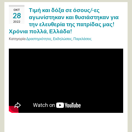
Τιμή και δόξα σε όσους/-ες
ΟΚΤ
28
αγωνίστηκαν και θυσιάστηκαν για
2022
την ελευθερία της πατρίδας μας!
Χρόνια πολλά, Ελλάδα!
Κατηγορία
Δραστηριότητες
,
Εκδηλώσεις
,
Παρελάσεις