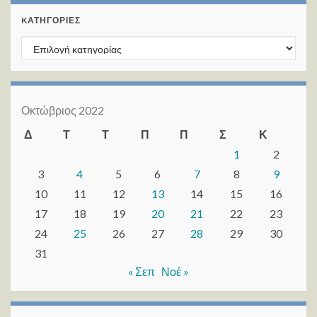
KΑΤΗΓΟΡΊΕΣ
Kατηγορίες
Οκτώβριος 2022
Δ
Τ
Τ
Π
Π
Σ
Κ
1
2
3
4
5
6
7
8
9
10
11
12
13
14
15
16
17
18
19
20
21
22
23
24
25
26
27
28
29
30
31
« Σεπ
Νοέ »