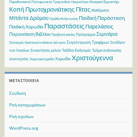
Παραδοσιακού Πολυφωνικού Τραγουδιού
Ημερολόγιο
Θεατρικό Εργαστήρι
Κοπή Πρωτοχρονιάτικης Πίτας
Μαθήματα
Μπάντα Δρόμου
Παιδική Παράσταση
Ομάδα Ανάγνωσης
Παραστάσεις
Παρελάσεις
Παιδική Χορωδία
Σεμινάρια
Παρουσίαση Βιβλίου
Πρόγραμμα
Προβολή ταινίας
Συγκέντρωση Τροφίμων
Συνέδριο
Στολισμός Χριστουγεννιάτικου Δέντρου
των Λυκείων
Συναντήσεις μελών
Ταξίδια-Εκδρομές
Τμήμα ανάγνωσης
Χριστούγεννα
Χορωδία
λογοτεχνίας
Χορευτική ομάδα
ΜΕΤΑΣΤΟΙΧΕΊΑ
Σύνδεση
Ροή καταχωρίσεων
Ροή σχολίων
WordPress.org