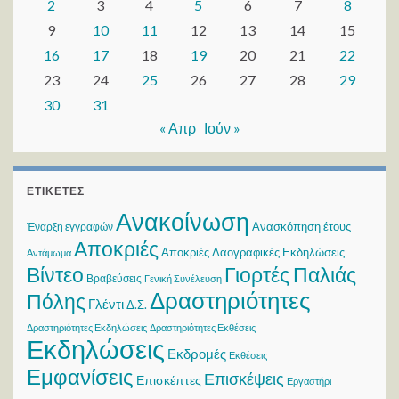
2
3
4
5
6
7
8
9
10
11
12
13
14
15
16
17
18
19
20
21
22
23
24
25
26
27
28
29
30
31
« Απρ
Ιούν »
ΕΤΙΚΈΤΕΣ
Ανακοίνωση
Ανασκόπηση έτους
Έναρξη εγγραφών
Αποκριές
Αποκριές Λαογραφικές Εκδηλώσεις
Αντάμωμα
Βίντεο
Γιορτές Παλιάς
Βραβεύσεις
Γενική Συνέλευση
Δραστηριότητες
Πόλης
Γλέντι
Δ.Σ.
Δραστηριότητες Εκδηλώσεις
Δραστηριότητες Εκθέσεις
Εκδηλώσεις
Εκδρομές
Εκθέσεις
Εμφανίσεις
Επισκέψεις
Επισκέπτες
Εργαστήρι