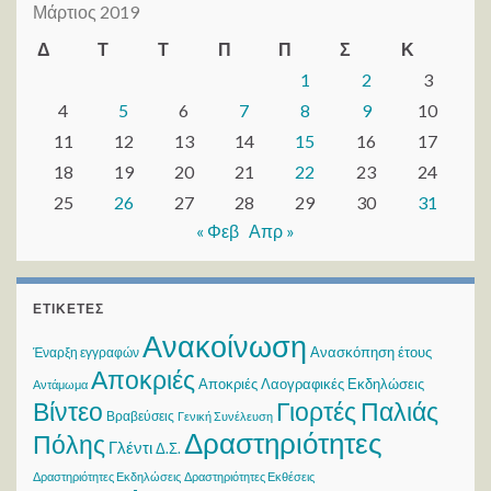
Μάρτιος 2019
Δ
Τ
Τ
Π
Π
Σ
Κ
1
2
3
4
5
6
7
8
9
10
11
12
13
14
15
16
17
18
19
20
21
22
23
24
25
26
27
28
29
30
31
« Φεβ
Απρ »
ΕΤΙΚΈΤΕΣ
Ανακοίνωση
Ανασκόπηση έτους
Έναρξη εγγραφών
Αποκριές
Αποκριές Λαογραφικές Εκδηλώσεις
Αντάμωμα
Βίντεο
Γιορτές Παλιάς
Βραβεύσεις
Γενική Συνέλευση
Δραστηριότητες
Πόλης
Γλέντι
Δ.Σ.
Δραστηριότητες Εκδηλώσεις
Δραστηριότητες Εκθέσεις