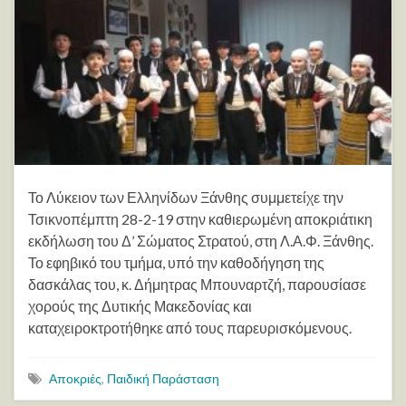
Το Λύκειον των Ελληνίδων Ξάνθης συμμετείχε την
Τσικνοπέμπτη 28-2-19 στην καθιερωμένη αποκριάτικη
εκδήλωση του Δ’ Σώματος Στρατού, στη Λ.Α.Φ. Ξάνθης.
Το εφηβικό του τμήμα, υπό την καθοδήγηση της
δασκάλας του, κ. Δήμητρας Μπουναρτζή, παρουσίασε
χορούς της Δυτικής Μακεδονίας και
καταχειροκτροτήθηκε από τους παρευρισκόμενους.
Αποκριές
,
Παιδική Παράσταση