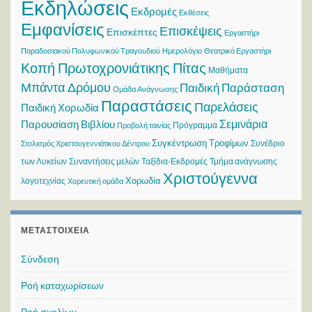
Εκδηλώσεις
Εκδρομές
Εκθέσεις
Εμφανίσεις
Επισκέψεις
Επισκέπτες
Εργαστήρι
Παραδοσιακού Πολυφωνικού Τραγουδιού
Ημερολόγιο
Θεατρικό Εργαστήρι
Κοπή Πρωτοχρονιάτικης Πίτας
Μαθήματα
Μπάντα Δρόμου
Παιδική Παράσταση
Ομάδα Ανάγνωσης
Παραστάσεις
Παρελάσεις
Παιδική Χορωδία
Σεμινάρια
Παρουσίαση Βιβλίου
Πρόγραμμα
Προβολή ταινίας
Συγκέντρωση Τροφίμων
Συνέδριο
Στολισμός Χριστουγεννιάτικου Δέντρου
των Λυκείων
Συναντήσεις μελών
Ταξίδια-Εκδρομές
Τμήμα ανάγνωσης
Χριστούγεννα
Χορωδία
λογοτεχνίας
Χορευτική ομάδα
ΜΕΤΑΣΤΟΙΧΕΊΑ
Σύνδεση
Ροή καταχωρίσεων
Ροή σχολίων