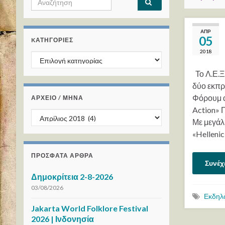
ΑΠΡ
05
KΑΤΗΓΟΡΊΕΣ
2018
Kατηγορίες
Το Λ.Ε.Ξ
δύο εκπρ
Φόρουμ α
ΑΡΧΕΙΟ / ΜΗΝΑ
Action» 
ΑΡΧΕΙΟ / ΜΗΝΑ
Με μεγάλ
«Hellenic
ΠΡΌΣΦΑΤΑ ΆΡΘΡΑ
Συνέχ
Δημοκρίτεια 2-8-2026
03/08/2026
Εκδηλ
Jakarta World Folklore Festival
2026 | Ινδονησία