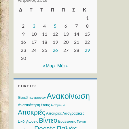
Δ
Τ
Τ
Π
Π
Σ
Κ
1
2
3
4
5
6
7
8
9
10
11
12
13
14
15
16
17
18
19
20
21
22
23
24
25
26
27
28
29
30
« Μαρ
Μάι »
ΕΤΙΚΈΤΕΣ
Ανακοίνωση
Έναρξη εγγραφών
Ανασκόπηση έτους
Αντάμωμα
Αποκριές
Αποκριές Λαογραφικές
Βίντεο
Εκδηλώσεις
Βραβεύσεις
Γενική
Γιορτές Παλιάς