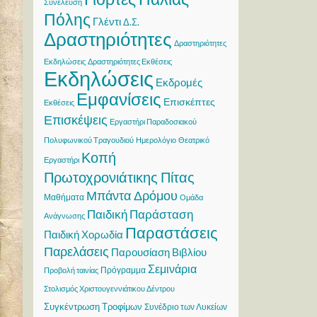
Συνέλευση
Πόλης
Γλέντι
Δ.Σ.
Δραστηριότητες
Δραστηριότητες
Εκδηλώσεις
Δραστηριότητες Εκθέσεις
Εκδηλώσεις
Εκδρομές
Εμφανίσεις
Επισκέπτες
Εκθέσεις
Επισκέψεις
Εργαστήρι Παραδοσιακού
Πολυφωνικού Τραγουδιού
Ημερολόγιο
Θεατρικό
Κοπή
Εργαστήρι
Πρωτοχρονιάτικης Πίτας
Μπάντα Δρόμου
Μαθήματα
Ομάδα
Παιδική Παράσταση
Ανάγνωσης
Παραστάσεις
Παιδική Χορωδία
Παρελάσεις
Παρουσίαση Βιβλίου
Σεμινάρια
Πρόγραμμα
Προβολή ταινίας
Στολισμός Χριστουγεννιάτικου Δέντρου
Συγκέντρωση Τροφίμων
Συνέδριο των Λυκείων