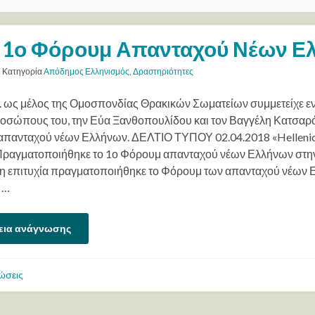
1ο Φόρουμ Απανταχού Νέων Ε
Κατηγορία
Απόδημος Ελληνισμός
,
Δραστηριότητες
. ως μέλος της Ομοσπονδίας Θρακικών Σωματείων συμμετείχε ε
οσώπους του, την Εύα Ξανθοπουλίδου και τον Βαγγέλη Κατσαρό
πανταχού νέων Ελλήνων. ΔΕΛΤΙΟ ΤΥΠΟΥ 02.04.2018 «Hellenic 
Πραγματοποιήθηκε το 1ο Φόρουμ απανταχού νέων Ελλήνων στη
η επιτυχία πραγματοποιήθηκε το Φόρουμ των απανταχού νέων
 …
εια ανάγνωσης
ώσεις