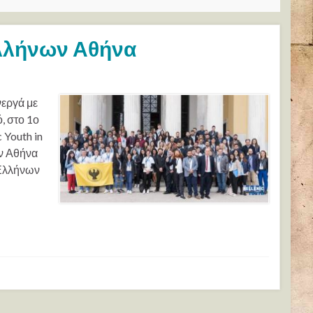
λλήνων Αθήνα
νεργά με
, στο 1ο
Youth in
ν Αθήνα
 Ελλήνων