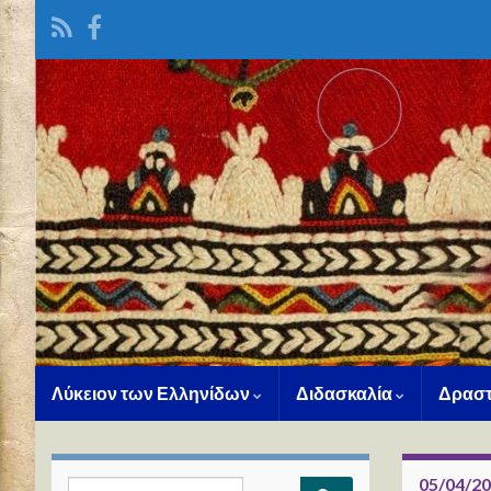
Λύκειον των Ελληνίδων
Διδασκαλία
Δραστ
05/04/2
Search for: