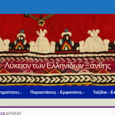
Λύκειον των Ελληνίδων Ξάνθης
ηριότητες
Παραστάσεις – Εμφανίσεις
Ταξίδια – 
018
ΑΡΧΕΊΟ