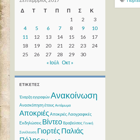
Γιορτέ
Δ
Τ
Τ
Π
Π
Σ
Κ
1
2
3
4
5
6
7
8
9
10
11
12
13
14
15
16
17
18
19
20
21
22
23
24
25
26
27
28
29
30
« Ιούλ
Οκτ »
ΕΤΙΚΈΤΕΣ
Ανακοίνωση
Έναρξη εγγραφών
Ανασκόπηση έτους
Αντάμωμα
Αποκριές
Αποκριές Λαογραφικές
Βίντεο
Εκδηλώσεις
Βραβεύσεις
Γενική
Γιορτές Παλιάς
Συνέλευση
Πόλης