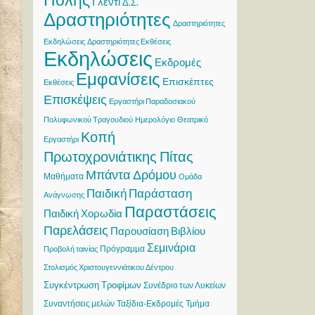
Γλέντι
Δ.Σ.
Δραστηριότητες
Δραστηριότητες
Εκδηλώσεις
Δραστηριότητες Εκθέσεις
Εκδηλώσεις
Εκδρομές
Εμφανίσεις
Επισκέπτες
Εκθέσεις
Επισκέψεις
Εργαστήρι Παραδοσιακού
Πολυφωνικού Τραγουδιού
Ημερολόγιο
Θεατρικό
Κοπή
Εργαστήρι
Πρωτοχρονιάτικης Πίτας
Μπάντα Δρόμου
Μαθήματα
Ομάδα
Παιδική Παράσταση
Ανάγνωσης
Παραστάσεις
Παιδική Χορωδία
Παρελάσεις
Παρουσίαση Βιβλίου
Σεμινάρια
Πρόγραμμα
Προβολή ταινίας
Στολισμός Χριστουγεννιάτικου Δέντρου
Συγκέντρωση Τροφίμων
Συνέδριο των Λυκείων
Συναντήσεις μελών
Ταξίδια-Εκδρομές
Τμήμα