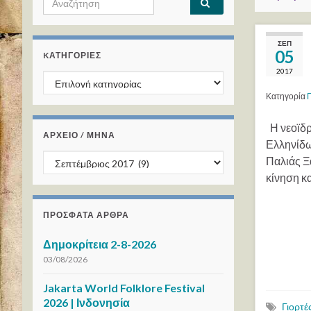
ΣΕΠ
05
KΑΤΗΓΟΡΊΕΣ
2017
Kατηγορίες
Κατηγορία
Γ
Η νεοϊδρ
ΑΡΧΕΙΟ / ΜΗΝΑ
Ελληνίδω
ΑΡΧΕΙΟ / ΜΗΝΑ
Παλιάς Ξ
κίνηση κ
ΠΡΌΣΦΑΤΑ ΆΡΘΡΑ
Δημοκρίτεια 2-8-2026
03/08/2026
Jakarta World Folklore Festival
2026 | Ινδονησία
Γιορτέ