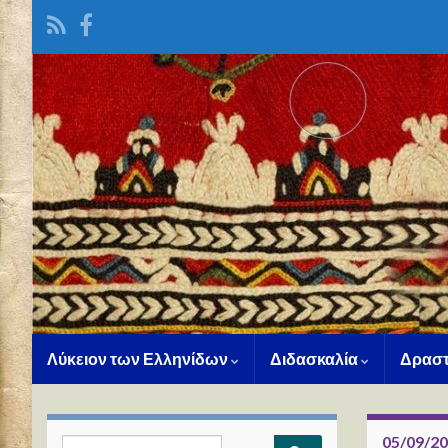
Λύκειον των Ελληνίδων
Διδασκαλία
Δραστ
05/09/2
Search for: