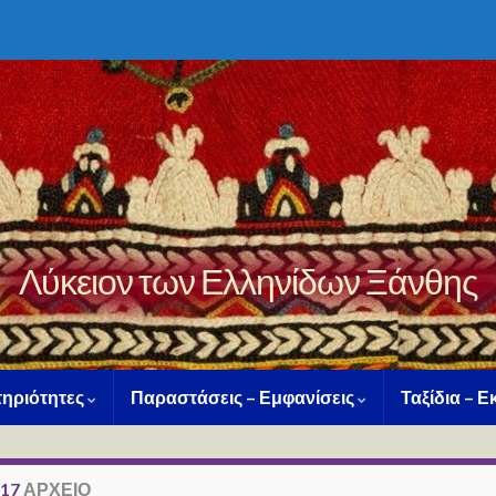
Λύκειον των Ελληνίδων Ξάνθης
ηριότητες
Παραστάσεις – Εμφανίσεις
Ταξίδια – 
017
ΑΡΧΕΊΟ