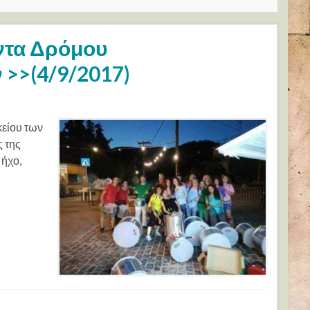
ντα Δρόμου
>>(4/9/2017)
είου των
 της
 ήχο,