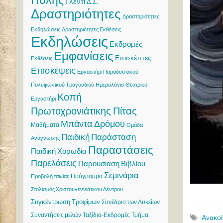
Γλέντι
Δ.Σ.
Δραστηριότητες
Δραστηριότητες
Εκδηλώσεις
Δραστηριότητες Εκθέσεις
Εκδηλώσεις
Εκδρομές
Εμφανίσεις
Επισκέπτες
Εκθέσεις
Επισκέψεις
Εργαστήρι Παραδοσιακού
Πολυφωνικού Τραγουδιού
Ημερολόγιο
Θεατρικό
Κοπή
Εργαστήρι
Πρωτοχρονιάτικης Πίτας
Μπάντα Δρόμου
Μαθήματα
Ομάδα
Παιδική Παράσταση
Ανάγνωσης
Παραστάσεις
Παιδική Χορωδία
Παρελάσεις
Παρουσίαση Βιβλίου
Σεμινάρια
Πρόγραμμα
Προβολή ταινίας
Στολισμός Χριστουγεννιάτικου Δέντρου
Συγκέντρωση Τροφίμων
Συνέδριο των Λυκείων
Συναντήσεις μελών
Ταξίδια-Εκδρομές
Τμήμα
Ανακο