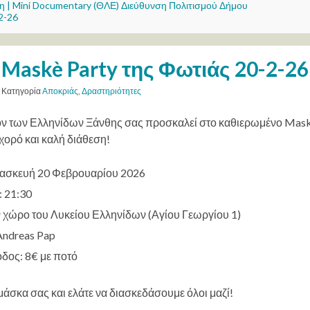
η | Mini Documentary (ΘΛΕ) Διεύθυνση Πολιτισμού Δήμου
2-26
Maskè Party της Φωτιάς 20-2-26
Κατηγορία
Αποκριάς
,
Δραστηριότητες
ον των Ελληνίδων Ξάνθης σας προσκαλεί στο καθιερωμένο Maskè 
χορό και καλή διάθεση!
σκευή 20 Φεβρουαρίου 2026
 21:30
 χώρο του Λυκείου Ελληνίδων (Αγίου Γεωργίου 1)
ndreas Pap
δος: 8€ με ποτό
μάσκα σας και ελάτε να διασκεδάσουμε όλοι μαζί!