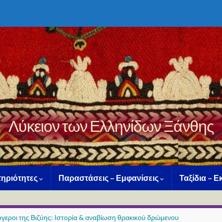
Λύκειον των Ελληνίδων Ξάνθης
ηριότητες
Παραστάσεις – Εμφανίσεις
Ταξίδια – 
όγεροι της Βιζύης: Ιστορία & αναβίωση θρακικού δρώμενου