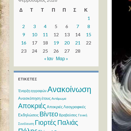
Δ
Τ
Τ
Π
Π
Σ
Κ
1
2
3
4
5
6
7
8
9
10
11
12
13
14
15
16
17
18
19
20
21
22
23
24
25
26
27
28
« Ιαν
Μαρ »
ΕΤΙΚΈΤΕΣ
Ανακοίνωση
Έναρξη εγγραφών
Ανασκόπηση έτους
Αντάμωμα
Αποκριές
Αποκριές Λαογραφικές
Βίντεο
Εκδηλώσεις
Βραβεύσεις
Γενική
Γιορτές Παλιάς
Συνέλευση
Πόλης