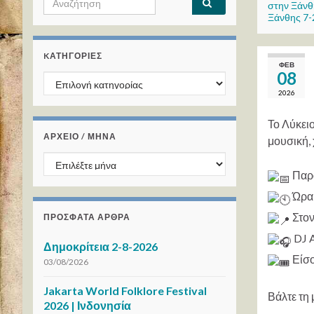
στην Ξάνθ
Ξάνθης 7-
KΑΤΗΓΟΡΊΕΣ
ΦΕΒ
08
Kατηγορίες
2026
Το Λύκει
ΑΡΧΕΙΟ / ΜΗΝΑ
μουσική, 
ΑΡΧΕΙΟ / ΜΗΝΑ
Παρα
Ώρα:
Στον
ΠΡΌΣΦΑΤΑ ΆΡΘΡΑ
DJ A
Δημοκρίτεια 2-8-2026
Είσο
03/08/2026
Jakarta World Folklore Festival
Βάλτε τη 
2026 | Ινδονησία