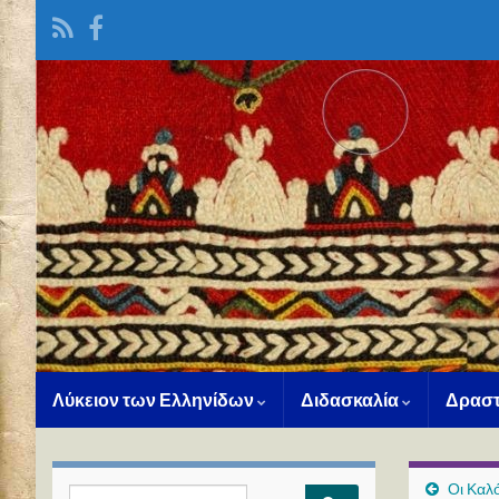
Λύκειον των Ελληνίδων
Διδασκαλία
Δραστ
Οι Καλ
Search for: