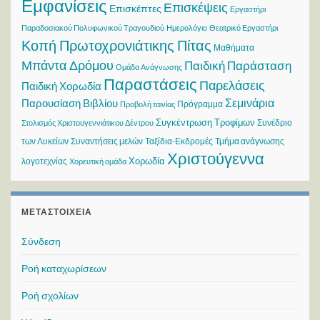
Εμφανίσεις
Επισκέψεις
Επισκέπτες
Εργαστήρι
Παραδοσιακού Πολυφωνικού Τραγουδιού
Ημερολόγιο
Θεατρικό Εργαστήρι
Κοπή Πρωτοχρονιάτικης Πίτας
Μαθήματα
Μπάντα Δρόμου
Παιδική Παράσταση
Ομάδα Ανάγνωσης
Παραστάσεις
Παρελάσεις
Παιδική Χορωδία
Σεμινάρια
Παρουσίαση Βιβλίου
Πρόγραμμα
Προβολή ταινίας
Συγκέντρωση Τροφίμων
Συνέδριο
Στολισμός Χριστουγεννιάτικου Δέντρου
των Λυκείων
Συναντήσεις μελών
Ταξίδια-Εκδρομές
Τμήμα ανάγνωσης
Χριστούγεννα
Χορωδία
λογοτεχνίας
Χορευτική ομάδα
ΜΕΤΑΣΤΟΙΧΕΊΑ
Σύνδεση
Ροή καταχωρίσεων
Ροή σχολίων