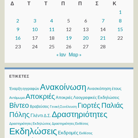
Δ
Τ
Τ
Π
Π
Σ
Κ
1
2
3
4
5
6
7
8
9
10
11
12
13
14
15
16
17
18
19
20
21
22
23
24
25
26
27
28
« Ιαν
Μαρ »
ΕΤΙΚΈΤΕΣ
Ανακοίνωση
Ανασκόπηση έτους
Έναρξη εγγραφών
Αποκριές
Αποκριές Λαογραφικές Εκδηλώσεις
Αντάμωμα
Βίντεο
Γιορτές Παλιάς
Βραβεύσεις
Γενική Συνέλευση
Δραστηριότητες
Πόλης
Γλέντι
Δ.Σ.
Δραστηριότητες Εκδηλώσεις
Δραστηριότητες Εκθέσεις
Εκδηλώσεις
Εκδρομές
Εκθέσεις