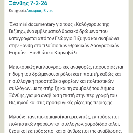
Ξάνθης 7-2-26
Κατηγορία
Αποκριάς
,
Βίντεο
Ένα mini documentary για τους «Καλόγερους της
Βιζύης», ένα εμβληματικό θρακικό δρώμενο που
καταγράφεται από τον Γεώργιο Βιζυηνό και αναβιώνει
στην Ξάνθη στο πλαίσιο των Θρακικών Λαογραφικών
Εορτών – Ξανθιώτικο Καρναβάλι.
Με ιστορικές και λαογραφικές αναφορές, παρουσιάζεται
η δομή του δρώμενου, οι ρόλοι και η πομπή, καθώς και
η συλλογική προσπάθεια φορέων και πολιτιστικών
συλλόγων, με τη στήριξη και τη συμβολή του Δήμου
Ξάνθης, για μια αναβίωση πιστή στην περιγραφή του
Βιζυηνού και στις προσφυγικές ρίζες της περιοχής.
Μιλούν: πανεπιστημιακοί και ερευνητές, εκπρόσωποι
πολιτιστικών φορέων και συλλόγων, χοροδιδάσκαλοι,
θεσμικοί εκπρόσωποι και οι άνθρωποι της αναβίωσης.