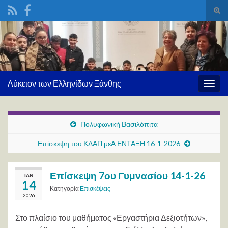
Ενα
φόρ
Search for:
ανα
Λύκειον των Ελληνίδων Ξάνθης
Εναλ
πλοή
Πολυφωνική Βασιλόπιτα
Επίσκεψη του ΚΔΑΠ μεΑ ΕΝΤΑΞΗ 16-1-2026
Επίσκεψη 7ου Γυμνασίου 14-1-26
ΙΑΝ
14
Κατηγορία
Επισκέψεις
2026
Στο πλαίσιο του μαθήματος «Εργαστήρια Δεξιοτήτων»,