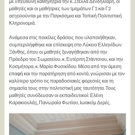
με υπεύθυνη καθηγήτρια την κ. Στέλλα Δενδηλιάρη, οι
μαθητές και οι μαθήτριες των τμημάτων Γ1 και Γ2
ασχολούνται με την Παγκόσμια και Τοπική Πολιτιστική
Κληρονομιά.
Ανάμεσα στις ποικίλες δράσεις που υλοποιήθηκαν,
συμπεριλήφθηκε και επίσκεψη στο Λύκειο Ελληνίδων
Ξάνθης, όπου οι μαθητές ξεναγήθηκαν από την
Πρόεδρο του Σωματείου, κ. Ευτέρπη Στάντσιου, και την
Κοσμήτορα, κ. Μαρία Φυσικίδου. Μέσα από την άμεση
επαφή και την παρατήρηση από κοντά, γνώρισαν με τον
καλύτερο τρόπο τις παραδοσιακές φορεσιές και τη
σημασία τους στην πολιτιστική μας ταυτότητα. Τους
μαθητές συνόδευσαν οι εκπαιδευτικοί: Ελένη
Καρακιουλάχ, Πανωραία Φωτίου, Ιωακείμ Δερές.