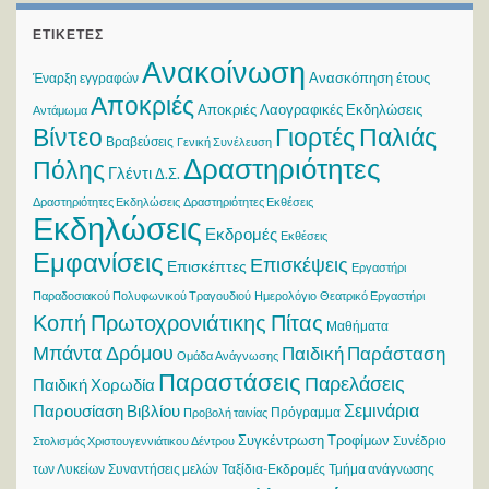
ΕΤΙΚΈΤΕΣ
Ανακοίνωση
Ανασκόπηση έτους
Έναρξη εγγραφών
Αποκριές
Αποκριές Λαογραφικές Εκδηλώσεις
Αντάμωμα
Βίντεο
Γιορτές Παλιάς
Βραβεύσεις
Γενική Συνέλευση
Δραστηριότητες
Πόλης
Γλέντι
Δ.Σ.
Δραστηριότητες Εκδηλώσεις
Δραστηριότητες Εκθέσεις
Εκδηλώσεις
Εκδρομές
Εκθέσεις
Εμφανίσεις
Επισκέψεις
Επισκέπτες
Εργαστήρι
Παραδοσιακού Πολυφωνικού Τραγουδιού
Ημερολόγιο
Θεατρικό Εργαστήρι
Κοπή Πρωτοχρονιάτικης Πίτας
Μαθήματα
Μπάντα Δρόμου
Παιδική Παράσταση
Ομάδα Ανάγνωσης
Παραστάσεις
Παρελάσεις
Παιδική Χορωδία
Σεμινάρια
Παρουσίαση Βιβλίου
Πρόγραμμα
Προβολή ταινίας
Συγκέντρωση Τροφίμων
Συνέδριο
Στολισμός Χριστουγεννιάτικου Δέντρου
των Λυκείων
Συναντήσεις μελών
Ταξίδια-Εκδρομές
Τμήμα ανάγνωσης