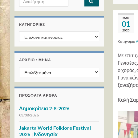
ΜΑΡ
01
KΑΤΗΓΟΡΊΕΣ
2025
Kατηγορίες
Κατηγορία
Α
Με επιτυ
ΑΡΧΕΙΟ / ΜΗΝΑ
Γενισέας,
ΑΡΧΕΙΟ / ΜΗΝΑ
ο χορός, 
Γυναικών 
ξαναζήσου
ΠΡΌΣΦΑΤΑ ΆΡΘΡΑ
Καλή Σα
Δημοκρίτεια 2-8-2026
03/08/2026
Jakarta World Folklore Festival
2026 | Ινδονησία