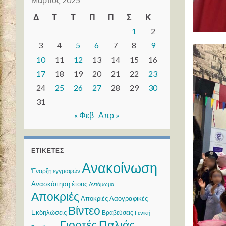
Δ
Τ
Τ
Π
Π
Σ
Κ
1
2
3
4
5
6
7
8
9
10
11
12
13
14
15
16
17
18
19
20
21
22
23
24
25
26
27
28
29
30
31
« Φεβ
Απρ »
ΕΤΙΚΈΤΕΣ
Ανακοίνωση
Έναρξη εγγραφών
Ανασκόπηση έτους
Αντάμωμα
Αποκριές
Αποκριές Λαογραφικές
Βίντεο
Εκδηλώσεις
Βραβεύσεις
Γενική
Γιορτές Παλιάς