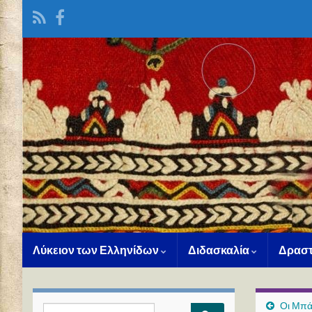
Λύκειον των Ελληνίδων
Διδασκαλία
Δραστ
Οι Μπά
Search for: