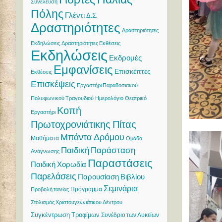
Συνέλευση
Πόλης
Γλέντι
Δ.Σ.
Δραστηριότητες
Δραστηριότητες
Εκδηλώσεις
Δραστηριότητες Εκθέσεις
Εκδηλώσεις
Εκδρομές
Εμφανίσεις
Επισκέπτες
Εκθέσεις
Επισκέψεις
Εργαστήρι Παραδοσιακού
Πολυφωνικού Τραγουδιού
Ημερολόγιο
Θεατρικό
Κοπή
Εργαστήρι
Πρωτοχρονιάτικης Πίτας
Μπάντα Δρόμου
Μαθήματα
Ομάδα
Παιδική Παράσταση
Ανάγνωσης
Παραστάσεις
Παιδική Χορωδία
Παρελάσεις
Παρουσίαση Βιβλίου
Σεμινάρια
Πρόγραμμα
Προβολή ταινίας
Στολισμός Χριστουγεννιάτικου Δέντρου
Συγκέντρωση Τροφίμων
Συνέδριο των Λυκείων