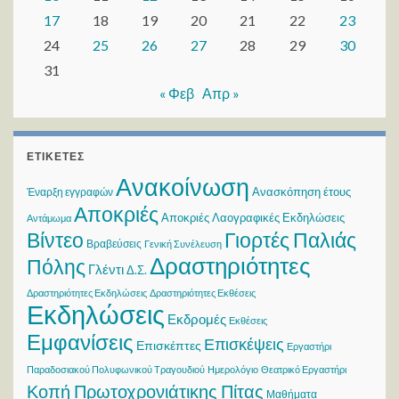
17
18
19
20
21
22
23
24
25
26
27
28
29
30
31
« Φεβ
Απρ »
ΕΤΙΚΈΤΕΣ
Ανακοίνωση
Ανασκόπηση έτους
Έναρξη εγγραφών
Αποκριές
Αποκριές Λαογραφικές Εκδηλώσεις
Αντάμωμα
Βίντεο
Γιορτές Παλιάς
Βραβεύσεις
Γενική Συνέλευση
Δραστηριότητες
Πόλης
Γλέντι
Δ.Σ.
Δραστηριότητες Εκδηλώσεις
Δραστηριότητες Εκθέσεις
Εκδηλώσεις
Εκδρομές
Εκθέσεις
Εμφανίσεις
Επισκέψεις
Επισκέπτες
Εργαστήρι
Παραδοσιακού Πολυφωνικού Τραγουδιού
Ημερολόγιο
Θεατρικό Εργαστήρι
Κοπή Πρωτοχρονιάτικης Πίτας
Μαθήματα