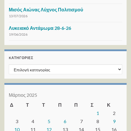
Μισός Αιώνας Λύχνος Πολιτισμού
13/07/2026
Λυκειακό Αντάμωμα 28-6-26
19/06/2026
KΑΤΗΓΟΡΊΕΣ
Kατηγορίες
Μάρτιος 2025
Δ
Τ
Τ
Π
Π
Σ
Κ
1
2
3
4
5
6
7
8
9
10
11
12
13
14
15
16