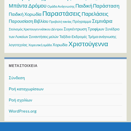
Μπάντα Δρόμου
Παιδική Παράσταση
Ομάδα Ανάγνωσης
Παραστάσεις
Παρελάσεις
Παιδική Χορωδία
Σεμινάρια
Παρουσίαση Βιβλίου
Πρόγραμμα
Προβολή ταινίας
Συγκέντρωση Τροφίμων
Συνέδριο
Στολισμός Χριστουγεννιάτικου Δέντρου
των Λυκείων
Συναντήσεις μελών
Ταξίδια-Εκδρομές
Τμήμα ανάγνωσης
Χριστούγεννα
Χορωδία
λογοτεχνίας
Χορευτική ομάδα
ΜΕΤΑΣΤΟΙΧΕΊΑ
Σύνδεση
Ροή καταχωρίσεων
Ροή σχολίων
WordPress.org